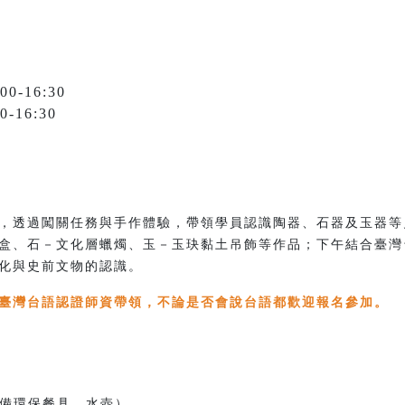
-16:30
16:30
，透過闖關任務與手作體驗，帶領學員認識陶器、石器及玉器等
盒、石－文化層蠟燭、玉－玉玦黏土吊飾等作品；下午結合臺灣
化與史前文物的認識。
臺灣台語認證師資帶領，不論是否會說台語都歡迎報名參加。
（請自備環保餐具、水壺）