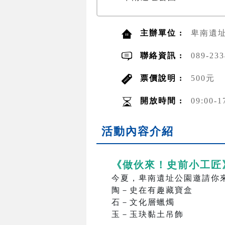
主辦單位 :
卑南遺
聯絡資訊 :
089-23
票價說明 :
500元
開放時間 :
09:00-1
活動內容介紹
《做伙來！史前小工匠
今夏，卑南遺址公園邀請你
陶－史在有趣藏寶盒
石－文化層蠟燭
玉－玉玦黏土吊飾