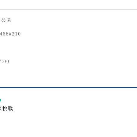
址公園
3466#210
7:00
》
來挑戰