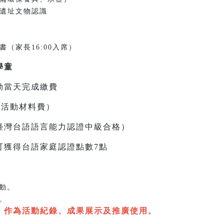
卑南遺址文物認識
證書（家長16:00入席）
學童
動當天完成繳費
及活動材料費）
臺灣台語語言能力認證中級合格）
可獲得台語家庭認證點數7點
動。
。
，作為活動紀錄、成果展示及推廣使用
。