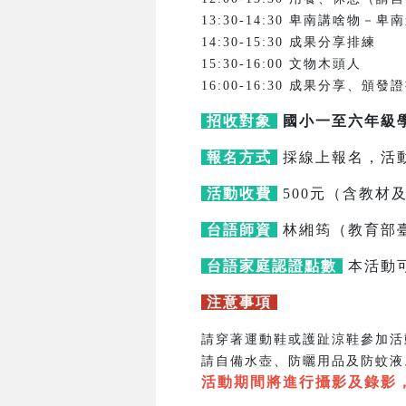
13:30-14:30 卑南講啥物－
14:30-15:30 成果分享排練
15:30-16:00 文物木頭人
16:00-16:30 成果分享、頒發
招收對象
國小一至六年級
報名方式
採線上報名，活
活動收費
500元（含教材
台語師資
林緗筠（教育部
台語家庭認證點數
本活動
注意事項
請穿著運動鞋或護趾涼鞋參加活
請自備水壺、防曬用品及防蚊液
活動期間將進行攝影及錄影