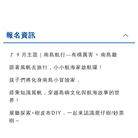
報名資訊
🚩
月主題｜南島航行—有構厲害
×
南島廳
9
跟著風帆去旅行，小小航海家啟航囉！
孩子們將化身南島小冒險家，
搭乘知識風帆，穿越島嶼文化與航海故事的世
界！
展廳探索+樹皮布
DIY
，一起來認識鹿仔樹
/
鈔票
樹～