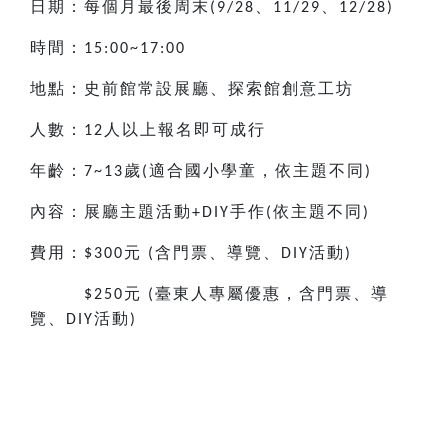
日期：每個月最後周末
、
、
(9/28
11/29
12/28)
時間：
15:00~17:00
地點：史前館常設展廳、探索館創意工坊
人數：
人以上報名即可成行
12
年齡：
歲
適合國小
學童，依主題不同
7~13
(
)
內容：展廳主題活動
手作
依主題不同
+DIY
(
)
費用：
元
含門票、導覽、
活動
$300
(
DIY
)
元
臺東人專屬優惠，含門票、導
$250
(
覽、
活動
DIY
)