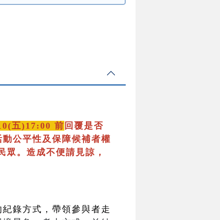
10(五)17:00 前
回覆是否
活動公平性及保障候補者權
民眾。造成不便請見諒，
的紀錄方式，帶領參與者走