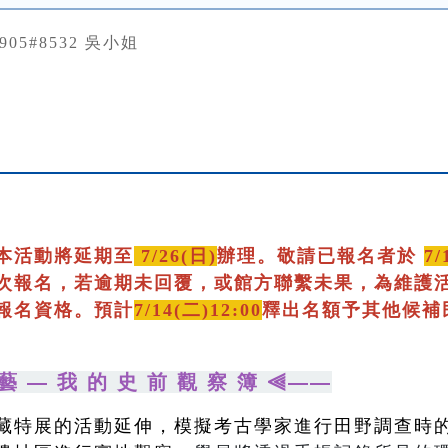
0905#8532 吳小姐
本活動將延期至
7/26(日)
辦理。敬請已報名者於
7/
次報名，若逾期未回覆，或館方聯繫未果，為維護
報名資格。預計
7/14(二)12:00
釋出名額予其他候補
藝 — 我 的 史 前 觀 察 簿 ⫷——
藏特展的活動延伸，模擬考古學家進行田野調查時