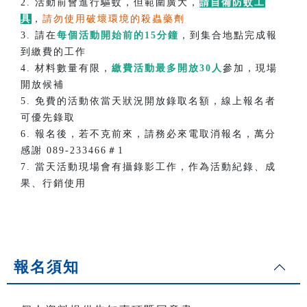
2. 活動前會進行驅蚊，但範圍廣大，
請自備防蚊工
具
，
請勿使用破壞環境的殺蟲藥劑
3. 請在
每個活動開始前的15分鐘
，到集合地點完成報
到繳費的工作
4. 材料數量有限，
繳費活動最多開放30人
參加，現場
開放候補
5. 免費的活動依當天狀況開放錄取名額，線上報名者
可優先錄取
6. 報名後，若不克前來，請務必來電取消報名，萬分
感謝 089-233466＃1
7. 當天活動現場會有攝錄影工作，作為活動紀錄、成
果、行銷使用
報名須知