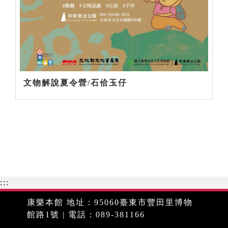
文物解說夏令營/石佮玉仔
:::
康樂本館 地址：95060臺東市豐田里博物
館路1號 | 電話：089-381166