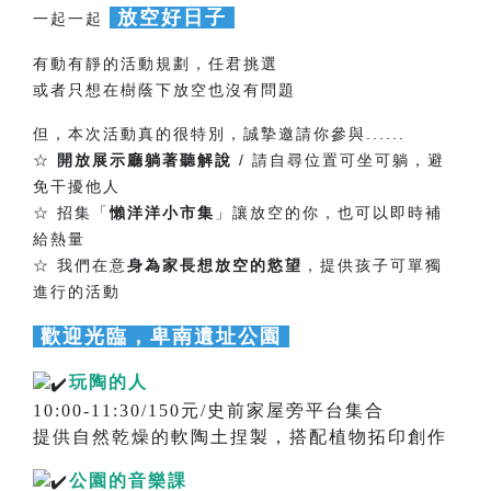
放空好日子
一起一起
有動有靜的活動規劃，任君挑選
或者只想在樹蔭下放空也沒有問題
但，本次活動真的很特別，誠摯邀請你參與......
☆
開放展示廳躺著聽解說
/ 請自尋位置可坐可躺，避
免干擾他人
☆ 招集「
懶洋洋小市集
」讓放空的你，也可以即時補
給熱量
☆ 我們在意
身為家長想放空的慾望
，提供孩子可單獨
進行的活動
歡迎光臨，卑南遺址公園
玩陶的人
10:00-11:30/150元/史前家屋旁平台集合
提供自然乾燥的軟陶土捏製，搭配植物拓印創作
公園的音樂課