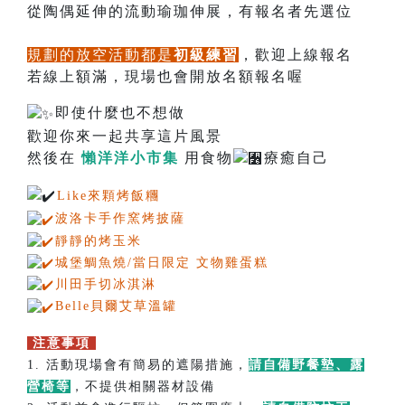
從陶偶延伸的流動瑜珈伸展，有報名者先選位
規劃的放空活動都是
初級練習
，歡迎上線報名
若線上額滿，現場也會開放名額報名喔
即使什麼也不想做
歡迎你來一起共享這片風景
然後在
懶洋洋小市集
用食物
療癒自己
Like來顆烤飯糰
波洛卡手作窯烤披薩
靜靜的烤玉米
城堡鯛魚燒/當日限定 文物雞蛋糕
川田手切冰淇淋
Belle貝爾艾草溫罐
注意事項
請請
1. 活動現場會有簡易的遮陽措施，
請自備野餐墊、露
營椅等
，不提供相關器材設備