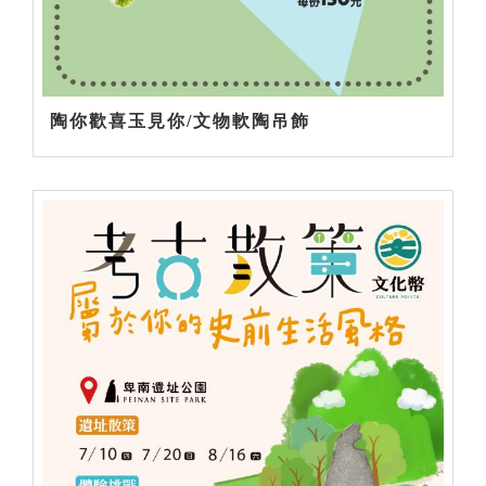
陶你歡喜玉見你/文物軟陶吊飾