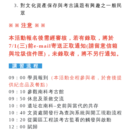
對文化資產保存與考古議題有興趣之一般民
眾
注意
※ ※
※
※
本活動報名後需經審核，若有錄取，將於
7/1(三)前e-mail寄送正取通知(請留意信箱
與垃圾信件匣)，未錄取者，將不另行通知。
講 習 流 程
09：00 學員報到
（本活動全程參與者，於會後提
供紀念品及餐點）
09：10 參觀南科考古館
09：50 休息及茶敘交流
10：00 遺址在南科–史前與當代的共存
10：40 文資處開發行為查詢系統與開工現勘流程
10：20 從園區工程談考古監看的觸發與啟動
12：00 賦歸