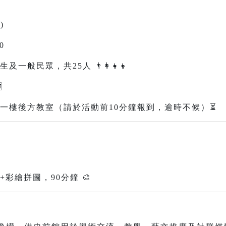
)
0
一般民眾，共25人 👨‍👩‍👧‍👦

一樓後方教室（請於活動前10分鐘報到，逾時不候）⏳
彩繪拼圖，90分鐘 🎨