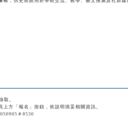
像權，供史前館用於學術交流、教學、藝文推廣及社群媒體
錄取。
頁上方「報名」按鈕，依說明填妥相關資訊。
50905＃8530