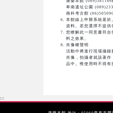
康樂本館 (089)381166
卑南遺址公園 (089)233
南科考古館 (06)50509
本館線上申辦系統基於
資料。若您選擇不提供
您瞭解此一同意書符合
料之效果。
肖像權聲明
活動中將進行現場攝錄
肖像，拍攝者就該著作
品中。惟使用時不得有
:::
康樂本館 地址：95060臺東市豐田