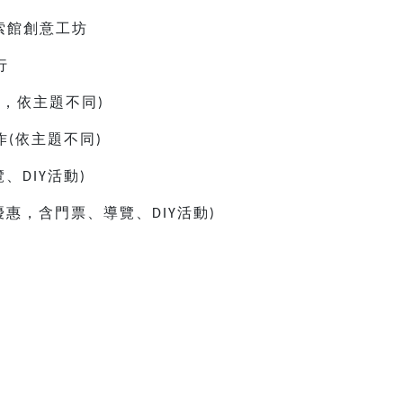
索館創意工坊
行
童，依主題不同
)
作
依主題不同
(
)
覽、
活動
DIY
)
優惠，含門票、導覽、
活動
DIY
)