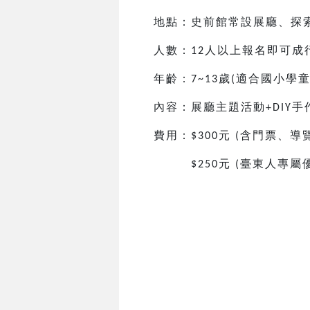
地點：史前館常設展廳、探
人數：
人以上報名即可成
12
年齡：
歲
適合國小
學
7~13
(
內容：展廳主題活動
手
+DIY
費用：
元
含門票、導
$300
(
元
臺東人專屬
$250
(