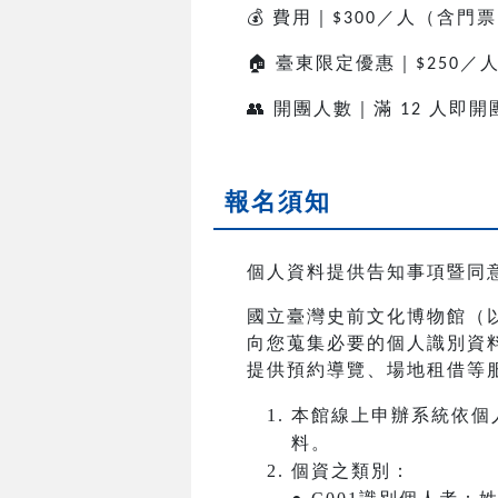
💰
費用｜
／人（含門票
$300
🏠
臺東限定優惠｜
／
$250
👥
開團人數｜滿
人即開
12
報名須知
個人資料提供告知事項暨同
國立臺灣史前文化博物館（
向您蒐集必要的個人識別資
提供預約導覽、場地租借等
本館線上申辦系統依個
料。
個資之類別：