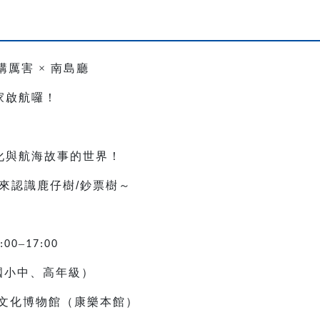
構厲害
×
南島廳
家啟航囉！
，
化與航海故事的世界！
來認識鹿仔樹
/
鈔票樹～
–
:00
17:00
國小中、高年級）
文化博物館（康樂本館）