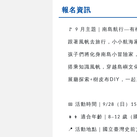
報名資訊
🚩
月主題｜南島航行—有
9
跟著風帆去旅行，小小航海
孩子們將化身南島小冒險家
搭乘知識風帆，穿越島嶼文
展廳探索+樹皮布
DIY
，一起
📅
活動時間｜
（日）
9/28
15
👧👦
適合年齡｜
–
歲（
8
12
📍
活動地點｜國立臺灣史前