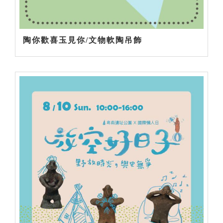
陶你歡喜玉見你/文物軟陶吊飾