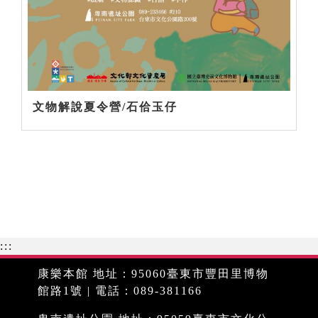
文物解說夏令營/石佮玉仔
:::
康樂本館 地址：95060臺東市豐田里博物
館路1號 | 電話：089-381166