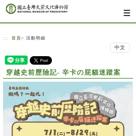
跳到主要內容
網站導覽
:::
首頁
> 活動明細
中文
穿越史前歷險記- 辛卡の屁貓迷蹤案