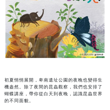
初夏悄悄展開，卑南遺址公園的夜晚也變得生
機盎然。除了夜間的昆蟲觀察，我們也安排了
蝴蝶講座，帶你從白天到夜晚，認識昆蟲世界
的不同面貌。