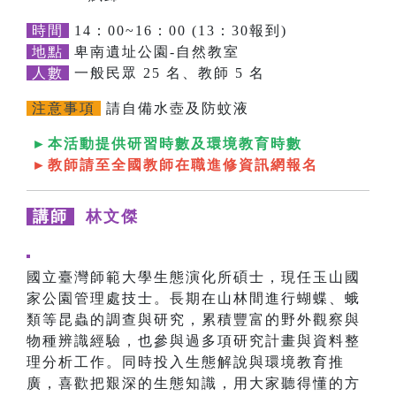
時間
14：00~16：00 (13：30報到)
地點
卑南遺址公園-自然教室
人數
一般民眾 25 名、教師 5 名
注意事項
請自備水壺及防蚊液
►本活動提供研習時數及環境教育時數
►教師請至全國教師在職進修資訊網報名
講師
林文傑
國立臺灣師範大學生態演化所碩士，現任玉山國
家公園管理處技士。長期在山林間進行蝴蝶、蛾
類等昆蟲的調查與研究，累積豐富的野外觀察與
物種辨識經驗，也參與過多項研究計畫與資料整
理分析工作。同時投入生態解說與環境教育推
廣，喜歡把艱深的生態知識，用大家聽得懂的方