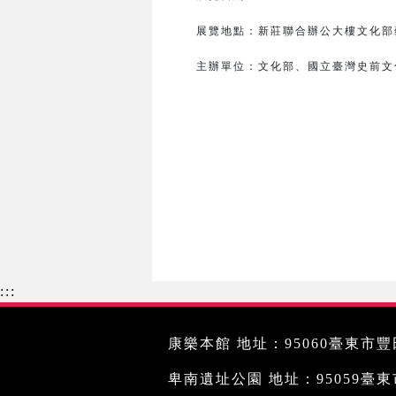
展覽地點：新莊聯合辦公大樓文化部藝
主辦單位：
文化部、
國立臺灣史前文
:::
康樂本館 地址：95060臺東市豐田
卑南遺址公園 地址：95059臺東市文