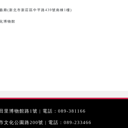
廊(新北市新莊區中平路439號南棟1樓)
化博物館
里博物館路1號 | 電話：089-381166
化公園路200號 | 電話：089-233466