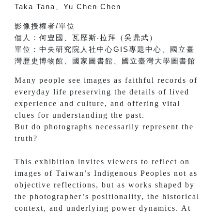
Taka Tana
、
Yu Chen Chen
影像授權者
/
單位
個人：
何豊國、
瓦歷斯‧拉拜（吳鼎武）
單位：
中央研究院人社中心
GIS
專題中心、
國立臺
灣歷史博物館、
國家圖書館、
國立臺灣大學圖書館
Many people see images as faithful records of
everyday life preserving the details of lived
experience and culture, and offering vital
clues for understanding the past.
But do photographs necessarily represent the
truth?
This exhibition invites viewers to reflect on
images of Taiwan’s Indigenous Peoples not as
objective reflections, but as works shaped by
the photographer’s positionality, the historical
context, and underlying power dynamics. At