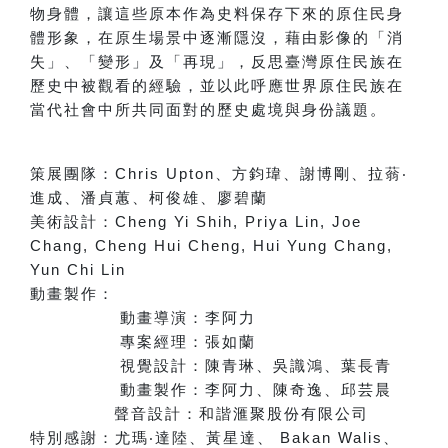
物身體，讓這些原本作為史料保存下來的原住民身
體形象，在原生場景中逐漸隱沒，藉由影像的「消
失」、「變形」及「再現」，反思臺灣原住民族在
歷史中被觀看的經驗，並以此呼應世界原住民族在
當代社會中所共同面對的歷史處境與身份議題。
策展團隊：
Chris Upton
、方鈞瑋、謝博剛、拉蓊
‧
進成、潘貞蕙、柯俊雄、廖碧蘭
美術設計：
Cheng Yi Shih, Priya Lin, Joe
Chang, Cheng Hui Cheng, Hui Yung Chang,
Yun Chi Lin
動畫製作：
動畫導演：李阿力
專案經理：張如蘭
視覺設計：陳青琳、吳識鴻、葉長青
動畫製作：李阿力、陳奇逸、邱芸晨
聲音設計：和諧滙聚股份有限公司
特別感謝：
尤瑪
‧
達陸、黃星達
、
Bakan Walis
、