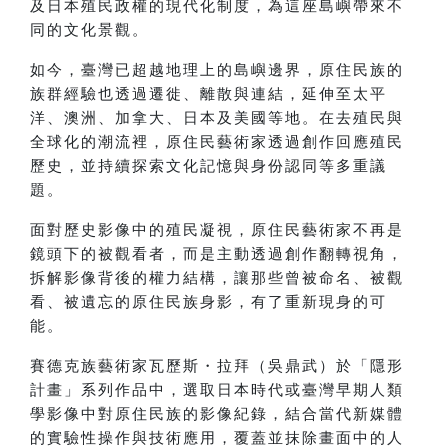
及日本殖民政權的現代化制度，為這座島嶼帶來不
同的文化景觀。
如今，臺灣已超越地理上的島嶼邊界，原住民族的
族群經驗也透過遷徙、離散與連結，延伸至太平
洋、澳洲、加拿大、日本及美國等地。在去殖民與
全球化的潮流裡，原住民藝術家透過創作回應殖民
歷史，並持續探索文化記憶與身份認同等多重議
題。
面對歷史影像中的殖民凝視，原住民藝術家不再是
鏡頭下的被觀看者，而是主動透過創作翻轉視角，
拆解影像背後的權力結構，讓那些曾被命名、被觀
看、被遺忘的原住民族身影，有了重新現身的可
能。
賽德克族藝術家瓦歷斯・拉拜（吳鼎武）於「隱形
計畫」系列作品中，選取日本時代或臺灣早期人類
學影像中對原住民族的影像紀錄，結合當代新媒體
的實驗性操作與技術應用，覆蓋並抹除畫面中的人