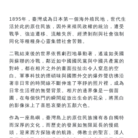
1895
年，臺灣成為日本第一個海外殖民地，世代生
活於此的原住民族，因外來殖民政權的統治，遭受
戰爭、強迫遷移、流離失所、經濟剝削與社會強制
同化等種種身心靈集體社會苦難。
二戰結束後的世界依舊劇烈地暴動著，遙遠如美國
與蘇聯的冷戰，鄰近如中國國民黨與中國共產黨的
對峙，都在相片之外的畫面拉扯出令人窒息的空
白。軍事科技的煙硝味與國際外交的爆炸聲彷彿沿
著非日常的時間線不斷伸進了寧靜的照片裡，成為
日常生活裡的無聲背景。相片的邊界像是一個苗
圃，在每個快門的瞬間綻放出生命的花朵，將黑白
的影像抹上了喜怒哀樂的五顏六色。
作為一座島嶼，臺灣島上的原住民族擁有各自獨特
而深厚的文化，而歷史的發展如無限延長的慢鏡
頭，迎來西方探險者的航路、傳教士的聖言、漢人