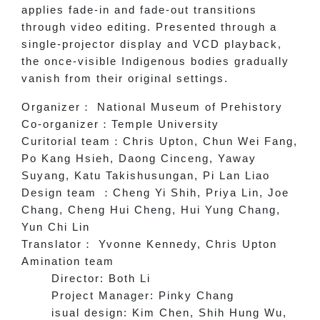
applies fade-in and fade-out transitions
through video editing. Presented through a
single-projector display and VCD playback,
the once-visible Indigenous bodies gradually
vanish from their original settings.
Organizer
：
National Museum of Prehistory
Co-organizer
：
Temple University
Curitorial team
：
Chris Upton, Chun Wei Fang,
Po Kang Hsieh, Daong Cinceng, Yaway
Suyang, Katu Takishusungan, Pi Lan Liao
Design team
：
Cheng Yi Shih, Priya Lin, Joe
Chang, Cheng Hui Cheng, Hui Yung Chang,
Yun Chi Lin
Translator
：
Yvonne Kennedy, Chris Upton
Amination team
Director: Both Li
Project Manager: Pinky Chang
isual design: Kim Chen, Shih Hung Wu,