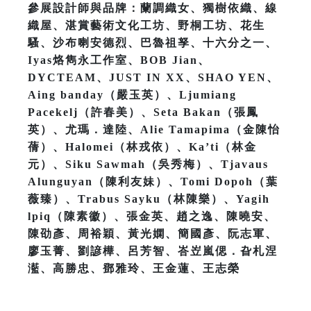
參展設計師與品牌：蘭調織女、獨樹依織、線
織屋、湛賞藝術文化工坊、野桐工坊、花生
騷、沙布喇安德烈、巴魯祖孥、十六分之一、
Iyas烙雋永工作室、BOB Jian、
DYCTEAM、JUST IN XX、SHAO YEN、
Aing banday（嚴玉英）、Ljumiang
Pacekelj（許春美）、Seta Bakan（張鳳
英）、尤瑪．達陸、Alie Tamapima（金陳怡
蒨）、Halomei（林戎依）、Ka’ti（林金
元）、Siku Sawmah（吳秀梅）、Tjavaus
Alunguyan（陳利友妹）、Tomi Dopoh（葉
薇臻）、Trabus Sayku（林陳樂）、Yagih
lpiq（陳素徽）、張金英、趙之逸、陳曉安、
陳劭彥、周裕穎、黃光嫻、簡國彥、阮志軍、
廖玉菁、劉諺樺、呂芳智、峇岦嵐偲．旮札涅
灆、高勝忠、鄧雅玲、王金蓮、王志榮