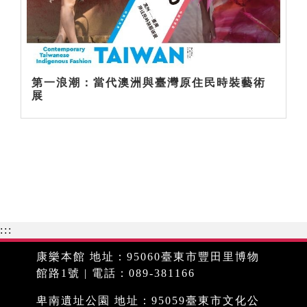
第一浪潮：當代澳洲與臺灣原住民時裝藝術
展
:::
康樂本館 地址：95060臺東市豐田里博物
館路1號 | 電話：089-381166
卑南遺址公園 地址：95059臺東市文化公