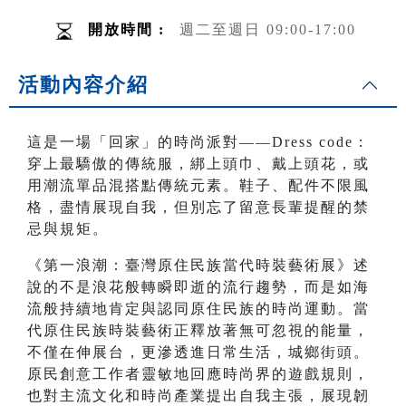
開放時間 :
週二至週日 09:00-17:00
活動內容介紹
這是一場「回家」的時尚派對——Dress code：
穿上最驕傲的傳統服，綁上頭巾、戴上頭花，或
用潮流單品混搭點傳統元素。鞋子、配件不限風
格，盡情展現自我，但別忘了留意長輩提醒的禁
忌與規矩。
《第一浪潮：臺灣原住民族當代時裝藝術展》述
說的不是浪花般轉瞬即逝的流行趨勢，而是如海
流般持續地肯定與認同原住民族的時尚運動。當
代原住民族時裝藝術正釋放著無可忽視的能量，
不僅在伸展台，更滲透進日常生活，城鄉街頭。
原民創意工作者靈敏地回應時尚界的遊戲規則，
也對主流文化和時尚產業提出自我主張，展現韌