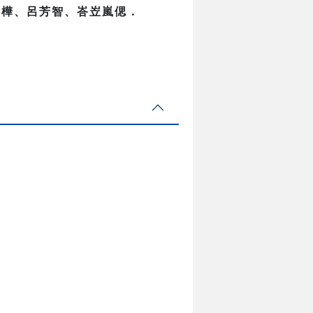
諺樺、呂芳智、峇岦嵐偲．