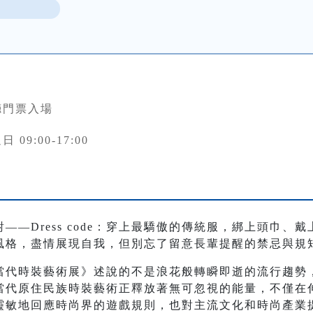
廳門票入場
 09:00-17:00
——Dress code：穿上最驕傲的傳統服，綁上頭巾、
風格，盡情展現自我，但別忘了留意長輩提醒的禁忌與規
當代時裝藝術展》述說的不是浪花般轉瞬即逝的流行趨勢
當代原住民族時裝藝術正釋放著無可忽視的能量，不僅在
靈敏地回應時尚界的遊戲規則，也對主流文化和時尚產業