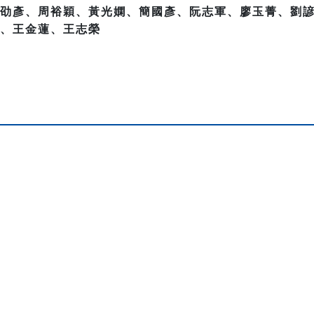
劭彥、周裕穎、黃光嫻、簡國彥、阮志軍、廖玉菁、劉
、王金蓮、王志榮