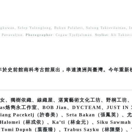
ungkuwan, Selep Yalonglong, Bukun Palalavi, Salung Takisvilainan, I
Pavavaljun.
Photographer
: Cegaw Tjudjaliman.
Stylist
: Ali Takis
22年於史前館南科考古館展出，串連澳洲與臺灣。今年重
女、獨樹依織、線織屋、湛賞藝術文化工坊、野桐工坊
烙雋永工作室、BOB Jian、DYCTEAM、JUST IN X
iang Pacekelj（許春美）、Seta Bakan（張鳳英）、
alomei（林戎依）、Ka’ti（林金元）、Siku Sawma
Tomi Dopoh（葉薇臻）、Trabus Sayku（林陳樂）、