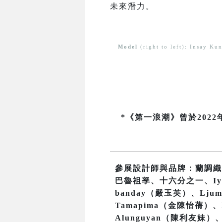
未來潛力。
Model
(right to left): Insay K
*《第一浪潮》曾於20
參展設計師與品牌：蘭調織
巴魯祖孥、十六分之一、Iyas
banday（嚴玉英）、Ljum
Tamapima（金陳怡蒨）、H
Alunguyan（陳利友妹）、