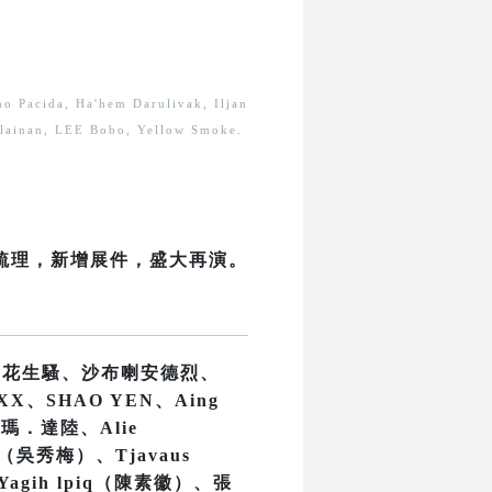
no Pacida, Ha'hem Darulivak, Iljan
vilainan, LEE Bobo, Yellow Smoke.
新梳理，新增展件，盛大再演。
、花生騷、沙布喇安德烈、
X、SHAO YEN、Aing
尤瑪．達陸、Alie
h（吳秀梅）、Tjavaus
Yagih lpiq（陳素徽）、張