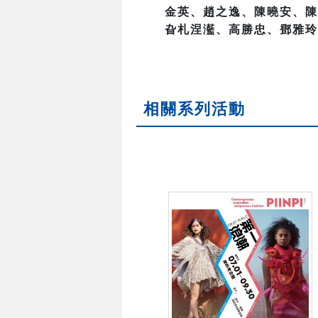
金英、趙之逸、陳曉安、陳
旮札涅灆、高勝忠、鄧雅玲
相關系列活動