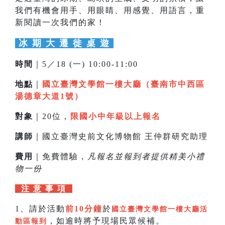
我們有機會用手、用眼睛、用感覺、用語言，重
新閱讀一次我們的家！
冰 期 大 遷 徙 桌 遊
時間
｜5／18 (一) 10:00-11:00
地點
｜
國立臺灣文學館一樓大廳（臺南市中西區
湯德章大道1號）
對象
｜20位，
限國小中年級以上報名
講師
｜國立臺灣史前文化博物館 王仲群研究助理
費用
｜免費體驗，
凡報名並報到者提供精美小禮
物一份
注 意 事 項
1、請於活動
前10分鐘
於
國立臺灣文學館一樓大廳活
，如逾時將予現場民眾候補。
動區報到