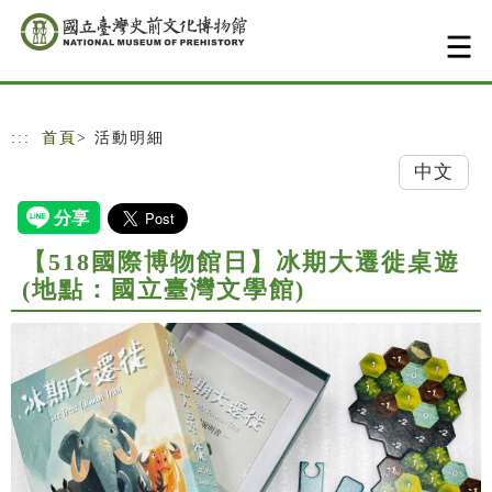
跳到主要內容
網站導覽
:::
首頁
> 活動明細
中文
【518國際博物館日】冰期大遷徙桌遊
(地點：國立臺灣文學館)