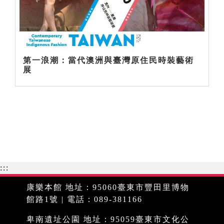
第一浪潮：當代澳洲與臺灣原住民時裝藝術
展
:::
康樂本館 地址：95060臺東市豐田里博物
館路1號 | 電話：089-381166
卑南遺址公園 地址：95059臺東市文化公