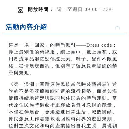
開放時間 :
週二至週日 09:00-17:00
活動內容介紹
這是一場「回家」的時尚派對——Dress code：
穿上最驕傲的傳統服，綁上頭巾、戴上頭花，或
用潮流單品混搭點傳統元素。鞋子、配件不限風
格，盡情展現自我，但別忘了留意長輩提醒的禁
忌與規矩。
《第一浪潮：臺灣原住民族當代時裝藝術展》述
說的不是浪花般轉瞬即逝的流行趨勢，而是如海
流般持續地肯定與認同原住民族的時尚運動。當
代原住民族時裝藝術正釋放著無可忽視的能量，
不僅在伸展台，更滲透進日常生活，城鄉街頭。
原民創意工作者靈敏地回應時尚界的遊戲規則，
也對主流文化和時尚產業提出自我主張，展現韌