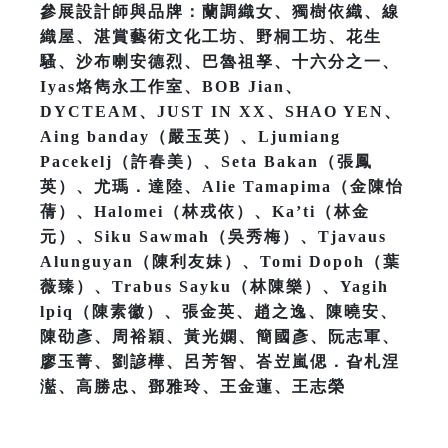
參展設計師與品牌：蘭調織女、獨樹依織、線
織屋、湛賞藝術文化工坊、野桐工坊、花生
騷、沙布喇安德烈、巴魯祖孥、十六分之一、
Iyas烙雋永工作室、BOB Jian、
DYCTEAM、JUST IN XX、SHAO YEN、
Aing banday（嚴玉英）、Ljumiang
Pacekelj（許春美）、Seta Bakan（張鳳
英）、尤瑪．達陸、Alie Tamapima（金陳怡
蒨）、Halomei（林戎依）、Ka’ti（林金
元）、Siku Sawmah（吳秀梅）、Tjavaus
Alunguyan（陳利友妹）、Tomi Dopoh（葉
薇臻）、Trabus Sayku（林陳樂）、Yagih
lpiq（陳素徽）、張金英、趙之逸、陳曉安、
陳劭彥、周裕穎、黃光嫻、簡國彥、阮志軍、
廖玉菁、劉諺樺、呂芳智、峇岦嵐偲．旮札涅
灆、高勝忠、鄧雅玲、王金蓮、王志榮