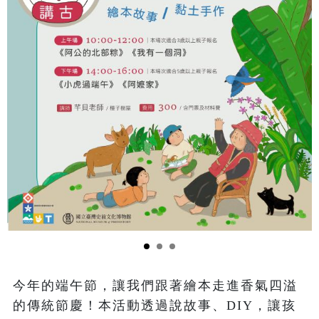
今年的端午節，讓我們跟著繪本走進香氣四溢
的傳統節慶！本活動透過說故事、DIY，讓孩