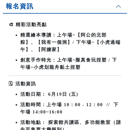
報名資訊
🎨
精彩活動亮點
精選繪本導讀：上午場~
【阿公的北部
粽】、【我有一個洞】/ 下午場~【小虎過端
午】、【阿嬤家】
創意手作時光：上午場~擬真食玩捏塑 / 下
午場~小虎划龍舟黏土捏塑
🗓
️
活動資訊
活動日期：
6
月19日 (五)
活動時間：上午場
10
：00 - 12：00 // 下
午場 14:00~16:00
活動地點： 探索館共讀區、多功能教室（請
先至售票大廳報到）