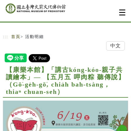
跳到主要內容
網站導覽
:::
首頁
> 活動明細
中文
【康樂本館】「講古kóng-kóo-親子共
讀繪本」— 【五月五 呷肉粽 聽傳說】
（Gō͘-ge̍h-gō͘, chia̍h bah-tsàng，
thiaⁿ chuan-seh）