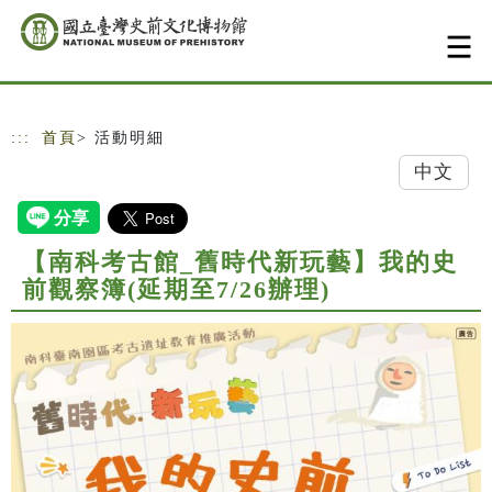
跳到主要內容
網站導覽
:::
首頁
> 活動明細
中文
【南科考古館_舊時代新玩藝】我的史
前觀察簿(延期至7/26辦理)