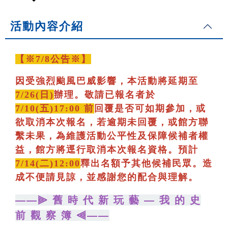
活動內容介紹
【※7/8公告※】
因受強烈颱風巴威影響，本活動將延期至
7/26(日)
辦理。敬請已報名者於
7/10(五)17:00 前
回覆是否可如期參加，或
欲取消本次報名，若逾期未回覆，或館方聯
繫未果，為維護活動公平性及保障候補者權
益，館方將逕行取消本次報名資格。預計
7/14(二)12:00
釋出名額予其他候補民眾。造
成不便請見諒，並感謝您的配合與理解。
——⫸ 舊 時 代 新 玩 藝 — 我 的 史
前 觀 察 簿 ⫷——