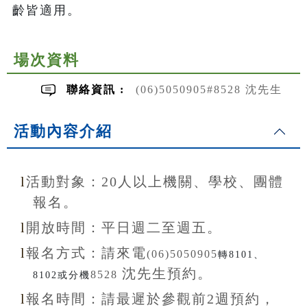
齡皆適用。
場次資料
聯絡資訊 :
(06)5050905#8528 沈先生
活動內容介紹
l
活動對象：20
人以上機關、學校、團體
報名。
l
開放
時間：
平日週二至
週五。
l
報名方式：
請來電
(06)5050905
轉8101、
沈先生
預約。
8528
8102或分機
l
報名
時間：
請最遲於參觀前
2
週預約，