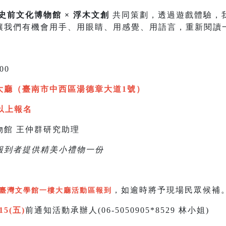
史前文化博物館 × 浮木文創
共同策劃，透過遊戲體驗，
讓我們有機會用手、用眼睛、用感覺、用語言，重新閱讀
:00
大廳（臺南市中西區湯德章大道1號）
以上報名
物館 王仲群研究助理
報到者提供精美小禮物一份
，如逾時將予現場民眾候補
臺灣文學館一樓大廳活動區報到
/15(五)
前通知活動承辦人(06-5050905*8529 林小姐)