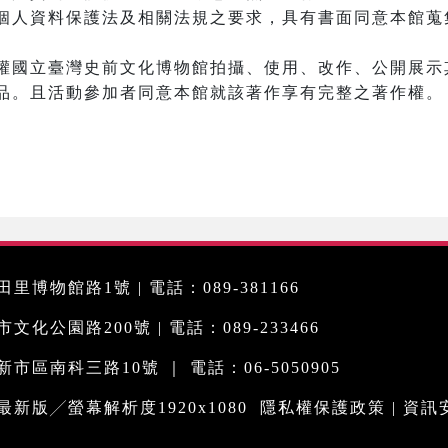
個人資料保護法及相關法規之要求，具有書面同意本館蒐
權國立臺灣史前文化博物館拍攝、使用、改作、公開展示其
品。且活動參加者同意本館就該著作享有完整之著作權。
里博物館路1號 | 電話：089-381166
化公園路200號 | 電話：089-233466
市區南科三路10號 ｜ 電話：06-5050905
me最新版╱螢幕解析度1920x1080
隱私權保護政策
|
資訊