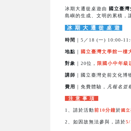
冰期大遷徙桌遊由
國立臺灣
島嶼的生成、文明的累積，
冰 期 大 遷 徙 桌 遊
時間
｜5／18 (一) 10:00-11
地點
｜
國立臺灣文學館一樓
對象
｜20位，
限國小中年級
講師
｜國立臺灣史前文化博
費用
｜免費體驗，
凡報名並
注 意 事 項
1、請於活動
前10分鐘
於
國立
2、如因故無法參與，請於
5