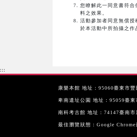
您瞭解此一同意書符合
料之效果。
活動參加者同意無償授
於本活動中所拍攝之作
:::
康樂本館 地址：95060臺東市豐田
卑南遺址公園 地址：95059臺東市文
南科考古館 地址：74147臺南市新
最佳瀏覽狀態：Google Chro