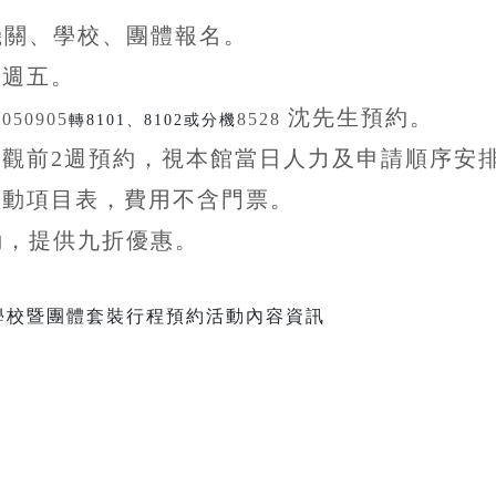
機關、學校、團體
報名。
至
週五。
沈先生
預約。
5050905
8528
轉8101、8102或分機
參觀前
2
週預約，視本館當日人力及申請順序安
活動項目表，費用不含
門票。
動，提供九折
優惠
。