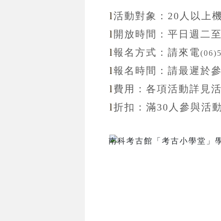
l
活動對象：20
人以上
l
開放
時間：
平日週二
l
報名方式：
請來電
(06)
l
報名
時間：
請最遲於
l
費用：各項活動詳見
l
折扣
：滿30
人參與活