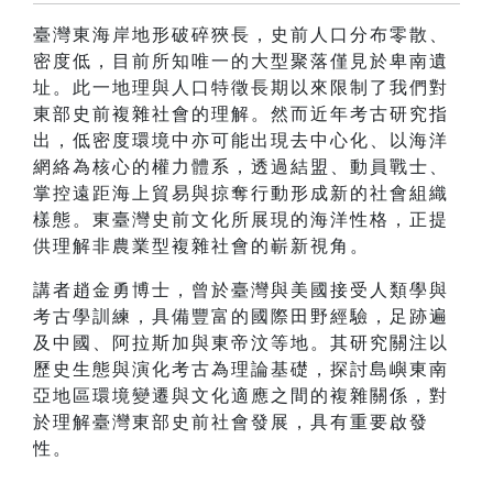
臺灣東海岸地形破碎狹長，史前人口分布零散、
密度低，目前所知唯一的大型聚落僅見於卑南遺
址。此一地理與人口特徵長期以來限制了我們對
東部史前複雜社會的理解。然而近年考古研究指
出，低密度環境中亦可能出現去中心化、以海洋
網絡為核心的權力體系，透過結盟、動員戰士、
掌控遠距海上貿易與掠奪行動形成新的社會組織
樣態。東臺灣史前文化所展現的海洋性格，正提
供理解非農業型複雜社會的嶄新視角。
講者趙金勇博士，曾於臺灣與美國接受人類學與
考古學訓練，具備豐富的國際田野經驗，足跡遍
及中國、阿拉斯加與東帝汶等地。其研究關注以
歷史生態與演化考古為理論基礎，探討島嶼東南
亞地區環境變遷與文化適應之間的複雜關係，對
於理解臺灣東部史前社會發展，具有重要啟發
性。