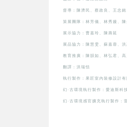
督導：陳濟民、蔡政良、王忠銘
策展團隊：林芳儀、林秀嫚、陳
展示協力：曹嘉玲、陳壽延
展品協力：陳慧雯、蘇嘉蓉、洪
教育推廣：陳韻如、林弘君、高
翻譯：洪瑞恬
執行製作：果匠室內裝修設計有
幻·古環境執行製作：愛迪斯科
幻·古環境感官擴充執行製作：