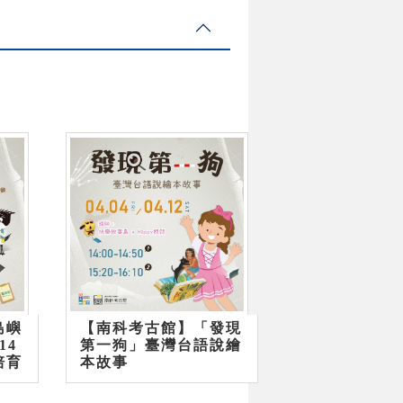
島嶼
【南科考古館】「發現
14
第一狗」臺灣台語說繪
培育
本故事