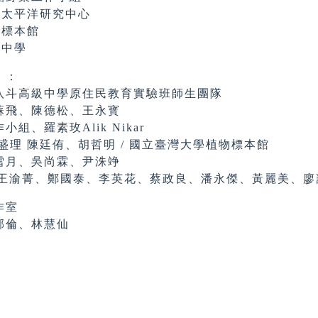
平洋研究中心
標本館
中學
）：
八斗高級中學原住民教育實驗班師生團隊
蘇飛、陳德松、王永寳
組、羅素玫Alik Nikar
康盛理 陳廷侑、胡哲明 / 國立臺灣大學植物標本館
吳雪月、吳尚霖、尹洙竫
an/王渝菁、鄭國泰、李英花、蔡政良、潘永傑、黃麗美、
作室
郁倫、林慧仙