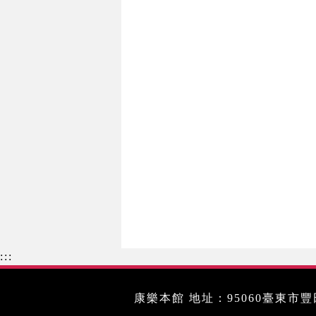
:::
康樂本館 地址：95060臺東市豐田