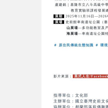
盧建銘｜基隆市立八斗高級中
教育實驗班課程發展總
展期
2025年11月16日—202
展場
史前館卑南遺址公園（臺
山展場
—多功能教室及戶
海展場
—卑南遺址公園
＃ 原住民傳統生態知識 ＃ 環境
影片來源：
美式人生/Faceboo
指導單位：文化部
主辦單位：國立臺灣史前文
協辦單位：都蘭部落薪傳舞