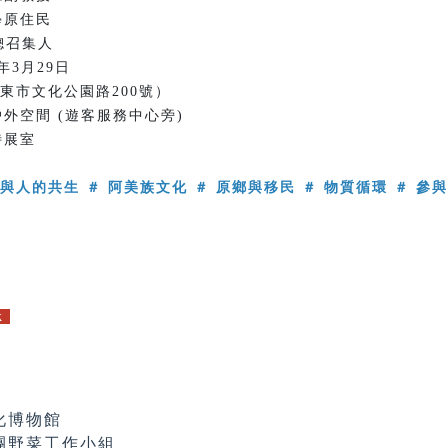
學原住民
召集人
6年3月29日
東市文化公園路200號）
外空間 (遊客服務中心旁)
特展室
與人的共生 ＃ 阿美族文化 ＃ 原鄉與移民 ＃ 物質循環 ＃ 參
k
化博物館
團野菜工作小組