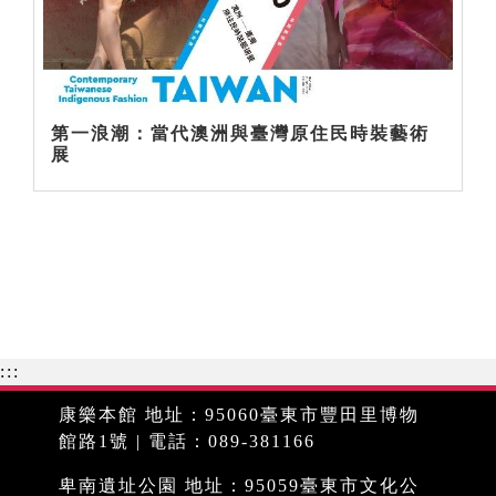
第一浪潮：當代澳洲與臺灣原住民時裝藝術
展
:::
康樂本館 地址：95060臺東市豐田里博物
館路1號 | 電話：089-381166
卑南遺址公園 地址：95059臺東市文化公