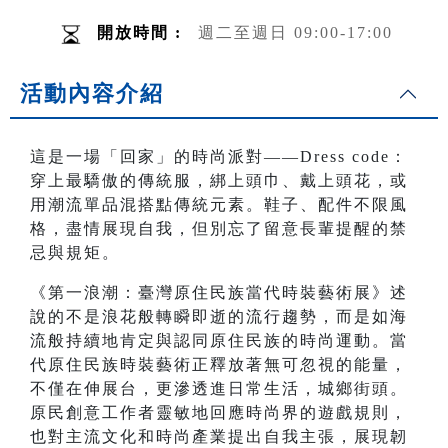
開放時間 :
週二至週日 09:00-17:00
活動內容介紹
這是一場「回家」的時尚派對——Dress code：
穿上最驕傲的傳統服，綁上頭巾、戴上頭花，或
用潮流單品混搭點傳統元素。鞋子、配件不限風
格，盡情展現自我，但別忘了留意長輩提醒的禁
忌與規矩。
《第一浪潮：臺灣原住民族當代時裝藝術展》述
說的不是浪花般轉瞬即逝的流行趨勢，而是如海
流般持續地肯定與認同原住民族的時尚運動。當
代原住民族時裝藝術正釋放著無可忽視的能量，
不僅在伸展台，更滲透進日常生活，城鄉街頭。
原民創意工作者靈敏地回應時尚界的遊戲規則，
也對主流文化和時尚產業提出自我主張，展現韌