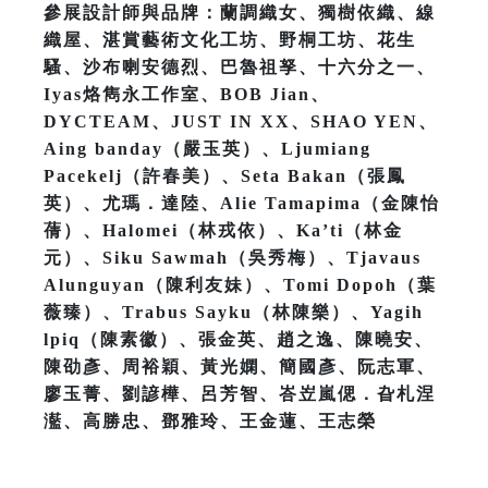
參展設計師與品牌：蘭調織女、獨樹依織、線
織屋、湛賞藝術文化工坊、野桐工坊、花生
騷、沙布喇安德烈、巴魯祖孥、十六分之一、
Iyas烙雋永工作室、BOB Jian、
DYCTEAM、JUST IN XX、SHAO YEN、
Aing banday（嚴玉英）、Ljumiang
Pacekelj（許春美）、Seta Bakan（張鳳
英）、尤瑪．達陸、Alie Tamapima（金陳怡
蒨）、Halomei（林戎依）、Ka’ti（林金
元）、Siku Sawmah（吳秀梅）、Tjavaus
Alunguyan（陳利友妹）、Tomi Dopoh（葉
薇臻）、Trabus Sayku（林陳樂）、Yagih
lpiq（陳素徽）、張金英、趙之逸、陳曉安、
陳劭彥、周裕穎、黃光嫻、簡國彥、阮志軍、
廖玉菁、劉諺樺、呂芳智、峇岦嵐偲．旮札涅
灆、高勝忠、鄧雅玲、王金蓮、王志榮