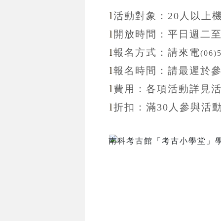
l
活動對象：20
人以上
l
開放
時間：
平日週二
l
報名方式：
請來電
(06)
l
報名
時間：
請最遲於
l
費用：各項活動詳見
l
折扣
：滿30
人參與活