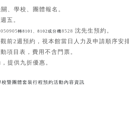
機關、學校、團體
報名。
至
週五。
沈先生
預約。
5050905
8528
轉8101、8102或分機
參觀前
2
週預約，視本館當日人力及申請順序安
活動項目表，費用不含
門票。
動，提供九折
優惠
。