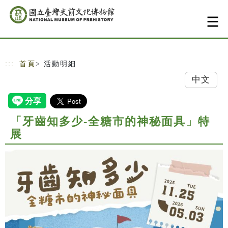
跳到主要內容
網站導覽
:::
首頁
> 活動明細
中文
「牙齒知多少-全糖市的神秘面具」特
展