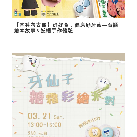
【南科考古館】好好食．健康顧牙齒—台語
繪本故事X飯糰手作體驗