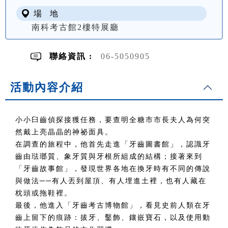
場 地
南科考古館2樓特展廳
聯絡資訊 :
06-5050905
活動內容介紹
小小臼齒偵探接獲任務，要查明全糖市市長夫人為何突
然戴上亮晶晶的神祕面具。
在調查的旅程中，他首先走進「牙齒圖書館」，認識牙
齒由琺瑯質、象牙質與牙根所組成的結構；接著來到
「牙齒故事館」，發現世界各地在換牙時有不同的傳說
與做法──有人丟到屋頂、有人埋進土裡，也有人藏在
枕頭或拖鞋裡。
最後，他進入「牙齒考古博物館」，看見史前人類在牙
齒上留下的痕跡：拔牙、鑿飾、鑲嵌寶石，以及使用動