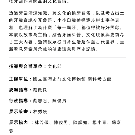
物牙齒作為飾品的文化習慣。
透過牙齒清潔知識、跨文化的換牙習俗，以及考古出土
的牙齒資訊交互參照，小小臼齒偵探逐步拼出事件真
相，也理解了為什麼「每一顆牙」都值得被好好照顧。
本展以故事為主軸，結合牙齒科普、文化現象與史前考
古三大內容，邀請觀眾從日常生活延伸至古代世界，重
新看見牙齒所承載的健康訊息與歷史記憶。
指導與合辦單位：
文化部
主辦單位：
國立臺灣史前文化博物館 南科考古館
統籌指導：
蔡政良
行政指導：
蔡志忍、陳俊男
展示策畫：
林秀嫚
展示協力 
：
林芳儀、陳俊男、陳韻如、楊小青、蘇嘉
蓉