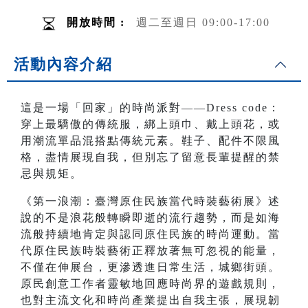
開放時間 :
週二至週日 09:00-17:00
活動內容介紹
這是一場「回家」的時尚派對——Dress code：
穿上最驕傲的傳統服，綁上頭巾、戴上頭花，或
用潮流單品混搭點傳統元素。鞋子、配件不限風
格，盡情展現自我，但別忘了留意長輩提醒的禁
忌與規矩。
《第一浪潮：臺灣原住民族當代時裝藝術展》述
說的不是浪花般轉瞬即逝的流行趨勢，而是如海
流般持續地肯定與認同原住民族的時尚運動。當
代原住民族時裝藝術正釋放著無可忽視的能量，
不僅在伸展台，更滲透進日常生活，城鄉街頭。
原民創意工作者靈敏地回應時尚界的遊戲規則，
也對主流文化和時尚產業提出自我主張，展現韌