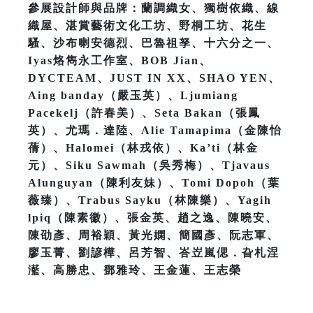
參展設計師與品牌：蘭調織女、獨樹依織、線
織屋、湛賞藝術文化工坊、野桐工坊、花生
騷、沙布喇安德烈、巴魯祖孥、十六分之一、
Iyas烙雋永工作室、BOB Jian、
DYCTEAM、JUST IN XX、SHAO YEN、
Aing banday（嚴玉英）、Ljumiang
Pacekelj（許春美）、Seta Bakan（張鳳
英）、尤瑪．達陸、Alie Tamapima（金陳怡
蒨）、Halomei（林戎依）、Ka’ti（林金
元）、Siku Sawmah（吳秀梅）、Tjavaus
Alunguyan（陳利友妹）、Tomi Dopoh（葉
薇臻）、Trabus Sayku（林陳樂）、Yagih
lpiq（陳素徽）、張金英、趙之逸、陳曉安、
陳劭彥、周裕穎、黃光嫻、簡國彥、阮志軍、
廖玉菁、劉諺樺、呂芳智、峇岦嵐偲．旮札涅
灆、高勝忠、鄧雅玲、王金蓮、王志榮