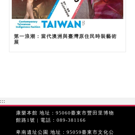
第一浪潮：當代澳洲與臺灣原住民時裝藝術
展
:::
康樂本館 地址：95060臺東市豐田里博物
館路1號 | 電話：089-381166
卑南遺址公園 地址：95059臺東市文化公