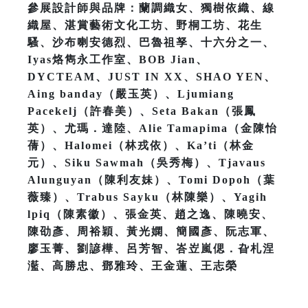
參展設計師與品牌：蘭調織女、獨樹依織、線
織屋、湛賞藝術文化工坊、野桐工坊、花生
騷、沙布喇安德烈、巴魯祖孥、十六分之一、
Iyas烙雋永工作室、BOB Jian、
DYCTEAM、JUST IN XX、SHAO YEN、
Aing banday（嚴玉英）、Ljumiang
Pacekelj（許春美）、Seta Bakan（張鳳
英）、尤瑪．達陸、Alie Tamapima（金陳怡
蒨）、Halomei（林戎依）、Ka’ti（林金
元）、Siku Sawmah（吳秀梅）、Tjavaus
Alunguyan（陳利友妹）、Tomi Dopoh（葉
薇臻）、Trabus Sayku（林陳樂）、Yagih
lpiq（陳素徽）、張金英、趙之逸、陳曉安、
陳劭彥、周裕穎、黃光嫻、簡國彥、阮志軍、
廖玉菁、劉諺樺、呂芳智、峇岦嵐偲．旮札涅
灆、高勝忠、鄧雅玲、王金蓮、王志榮