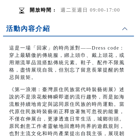
開放時間 :
週二至週日 09:00-17:00
活動內容介紹
這是一場「回家」的時尚派對——Dress code：
穿上最驕傲的傳統服，綁上頭巾、戴上頭花，或
用潮流單品混搭點傳統元素。鞋子、配件不限風
格，盡情展現自我，但別忘了留意長輩提醒的禁
忌與規矩。
《第一浪潮：臺灣原住民族當代時裝藝術展》述
說的不是浪花般轉瞬即逝的流行趨勢，而是如海
流般持續地肯定與認同原住民族的時尚運動。當
代原住民族時裝藝術正釋放著無可忽視的能量，
不僅在伸展台，更滲透進日常生活，城鄉街頭。
原民創意工作者靈敏地回應時尚界的遊戲規則，
也對主流文化和時尚產業提出自我主張，展現韌