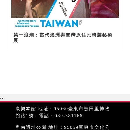
第一浪潮：當代澳洲與臺灣原住民時裝藝術
展
:::
康樂本館 地址：95060臺東市豐田里博物
館路1號 | 電話：089-381166
卑南遺址公園 地址：95059臺東市文化公