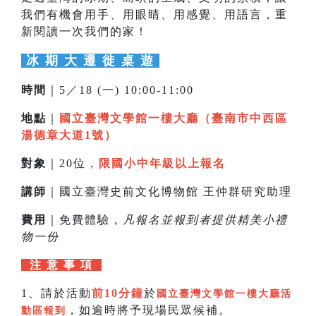
我們有機會用手、用眼睛、用感覺、用語言，重
新閱讀一次我們的家！
冰 期 大 遷 徙 桌 遊
時間
｜5／18 (一) 10:00-11:00
地點
｜
國立臺灣文學館一樓大廳（臺南市中西區
湯德章大道1號）
對象
｜20位，
限國小中年級以上報名
講師
｜國立臺灣史前文化博物館 王仲群研究助理
費用
｜免費體驗，
凡報名並報到者提供精美小禮
物一份
注 意 事 項
1、請於活動
前10分鐘
於
國立臺灣文學館一樓大廳活
，如逾時將予現場民眾候補。
動區報到