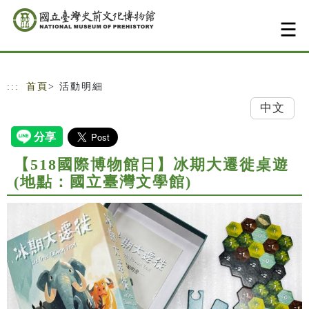
跳到主要內容
網站導覽
:::
首頁
> 活動明細
中文
【518國際博物館日】冰期大遷徙桌遊
(地點：國立臺灣文學館)