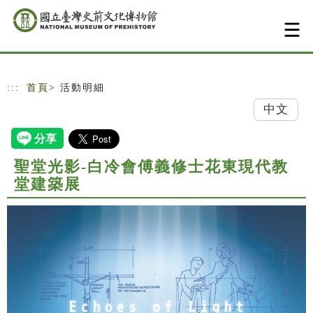
跳到主要內容
網站導覽
:::
首頁
> 活動明細
中文
聖堂光影-白冷會傅義修士花東現代教
堂建築展