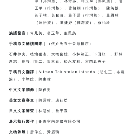
潔（排灣族）、
林芳誠、柯玉卿（魯凱族）、翁
玉華（排灣族）、
曹毓嫻（排灣族）、
陳筑媛、
黃子祐、黃郁倫、
葉子喬（排灣族）、董恩慈
（達悟族）、
董婕妤（排灣族）、
蔡怡玲
族語發音
｜何鳳美、翁玉華、董恩慈
手稿原文解讀團隊
｜（依姓氏五十音順排序）
石井伸夫、植地岳彥、大橋俊雄、小林篤正、下田順一、
野林
厚志、長谷川賢二、坂東泰、松永友和、宮岡真央子
手稿日文翻譯
｜Aliman Takistalan Istanda（胡忠正，布農
族）、李翊媗、陳由瑋
中文文案潤飾
｜陳俊男
英文文案審查
｜陳霈璿、邊鈺皓
日文文案審查
｜林慧仙、曾于宣
展示執行製作
｜鉅奇室內裝修有限公司
文物佈展
｜唐偉立、黃眉琇