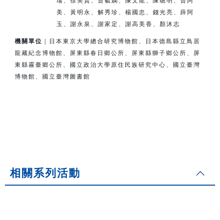
瑞、徐美賢、曹毓嫻、陳文龍、陳聰明、曾阿
美、
黃明永、解秀珍、楊國忠、錢光亮、薛阿
玉、謝永泉、謝家定、
謝高美香、顏沐志
機關單位
｜日本東京大學總合研究博物館、日本德島縣立鳥居
龍藏紀念博物館、
屏東縣春日鄉公所、屏東縣獅子鄉公所、
屏
東縣霧臺鄉公所、
國立政治大學原住民族研究中心、國立臺灣
博物館、國立臺灣圖書館
相關系列活動