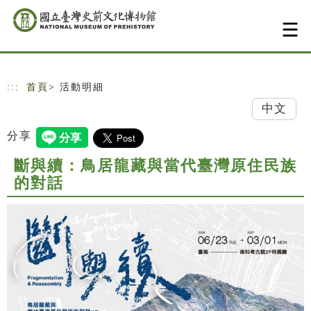
跳到主要內容
網站導覽
:::
首頁
> 活動明細
中文
分享
斷與續：鳥居龍藏與當代臺灣原住民族
的對話