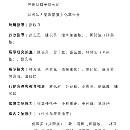
屏東縣獅子鄉公所
財團法人蘭嶼部落文化基金會
統籌指導
｜蔡政良
行政指導
｜蔡志忍、陳俊男（撒奇萊雅族）、田詩涵（阿美
族）
展示研究策畫
｜陳俊男、曾于宣、張至善、林慧仙（卑南
族）、鄭安睎
展示協力
｜林芳儀、余寶兒（西拉雅族）、陳韻如、蘇嘉蓉、
陳霈璿、邊鈺皓
行銷宣傳與教育推廣
｜林弘君、吳宛穗、高麗英、陳姵璇、陳
韻如
國際文物協力
｜
稲
葉佳代子、小林篤正、王仲群、邊鈺皓
國內文物協力
｜（依姓氏筆畫排序）
何鳳美（排灣族）、希．滿棒（達悟族）、林宜