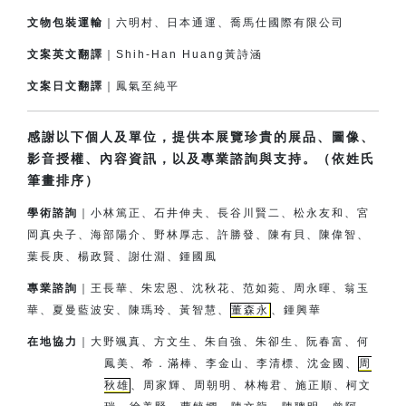
文物包裝運輸
｜六明村、日本通運、喬馬仕國際有限公司
文案英文翻譯
｜Shih-Han Huang黃詩涵
文案日文翻譯
｜鳳氣至純平
感謝以下個人及單位，提供本展覽珍貴的展品、圖像、
影音授權、內容資訊，以及專業諮詢與支持。（依姓氏
筆畫排序）
學術諮詢
｜小林篤正、石井伸夫、長谷川賢二、松永友和、宮
岡真央子、
海部陽介、
野林厚志、許勝發、陳有貝、陳偉智、
葉長庚、楊政賢、
謝仕淵、鍾國風
專業諮詢
｜王長華、朱宏恩、沈秋花、范如菀、周永暉、翁玉
華、夏曼藍波安、
陳瑪玲、黃智慧、
董森永
、鍾興華
在地協力
｜
大野颯真、方文生、朱自強、朱卻生、阮春富、何
鳳美、希．滿棒、
李金山、李清標、沈金國、
周
秋雄
、周家輝、周朝明、林梅君、
施正順、柯文