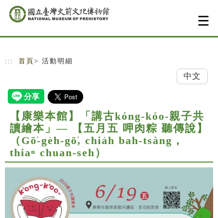
跳到主要內容
網站導覽
:::
首頁
> 活動明細
中文
【康樂本館】「講古kóng-kóo-親子共
讀繪本」— 【五月五 呷肉粽 聽傳說】
（Gō͘-ge̍h-gō͘, chia̍h bah-tsàng，
thiaⁿ chuan-seh）