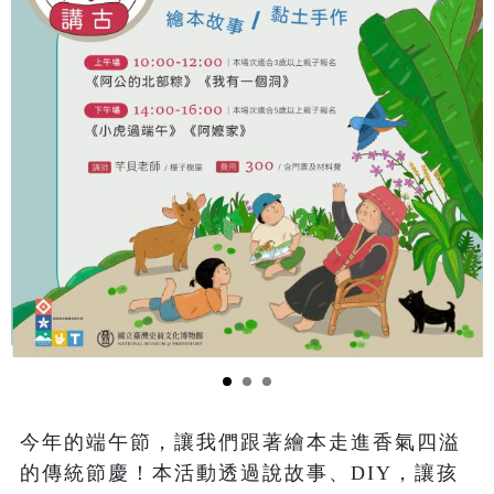
今年的端午節，讓我們跟著繪本走進香氣四溢
的傳統節慶！本活動透過說故事、DIY，讓孩