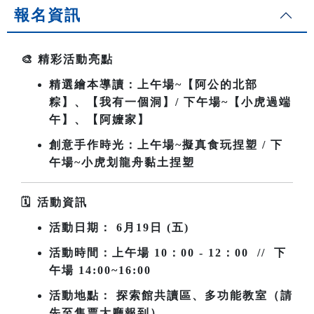
報名資訊
🎨
精彩活動亮點
精選繪本導讀：上午場~
【阿公的北部
粽】、【我有一個洞】/ 下午場~【小虎過端
午】、【阿嬤家】
創意手作時光：上午場~擬真食玩捏塑 / 下
午場~小虎划龍舟黏土捏塑
🗓
️
活動資訊
活動日期：
6
月19日 (五)
活動時間：上午場
10
：00 - 12：00 // 下
午場 14:00~16:00
活動地點： 探索館共讀區、多功能教室（請
先至售票大廳報到）