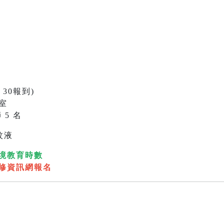
：30報到)
室
 5 名
蚊液
境教育時數
修資訊網報名