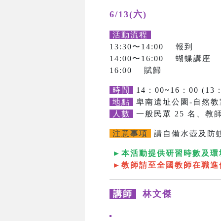
6/13(六)
活動流程
13:30〜14:00 報到
14:00〜16:00 蝴蝶講座
16:00 賦歸
時間
14：00~16：00 (13
地點
卑南遺址公園-自然教
人數
一般民眾 25 名、教師
注意事項
請自備水壺及防
►本活動提供研習時數及環
►教師請至全國教師在職進
講師
林文傑