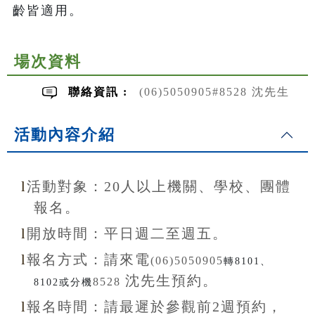
齡皆適用。
場次資料
聯絡資訊 :
(06)5050905#8528 沈先生
活動內容介紹
l
活動對象：20
人以上機關、學校、團體
報名。
l
開放
時間：
平日週二至
週五。
l
報名方式：
請來電
(06)5050905
轉8101、
沈先生
預約。
8528
8102或分機
l
報名
時間：
請最遲於參觀前
2
週預約，