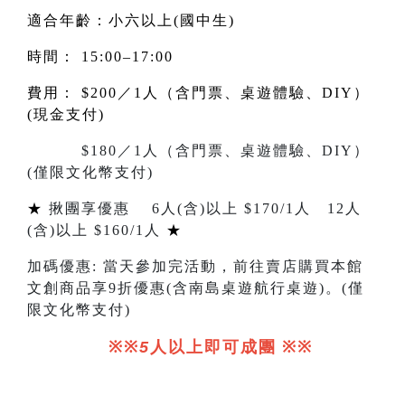
適合年齡：小六以上(國中生)
時間： 15:00–17:00
費用： $200／1人（含門票、桌遊體驗、DIY）
(現金支付)
$180／1人（含門票、桌遊體驗、DIY）
(僅限文化幣支付)
★
揪團享優惠
6
人
(
含
)
以上 $
170/1
人
12
人
(
含
)
以上 $
160/1
人
★
加碼優惠
:
當天參加完活動，前往賣店購買本館
文創商品享
9
折優惠(含南島桌遊航行桌遊)。
(
僅
限文化幣支付
)
※※
5
人以上即可成團
※※