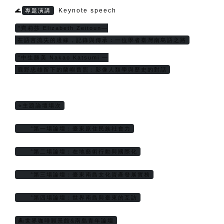
🌊
Keynote speech
專題演講
°齊莉莎 Elizabeth Zeitoun—
 在語言流失的邊緣，記錄與傳承：一位學者臺灣南島語之路
°中生勝美 Nakao Katsumi —
 鹿野忠雄留下的蘭嶼舊照：影像人類學與歷史的對話
⭐主題論壇場次
     °第一場論壇：臺東原住民族社會力
     °第二場論壇：在地藝術行動與國際化
     °第三場論壇：臺東南島文化資產發展實務
     °第四場論壇：世界南島與臺東的互訪
🏝️世界咖啡願景館&南島青年論壇