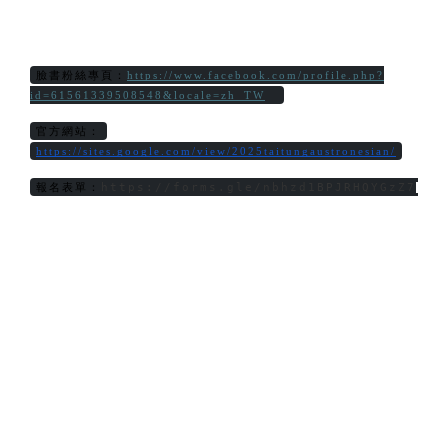
臉書粉絲專頁：
https://www.facebook.com/profile.php?
id=61561339508548&locale=zh_TW
官方網站：
https://sites.google.com/view/2025taitungaustronesian/
https://forms.gle/nbhzd1BPJRHQYGzZ7
報名表單：