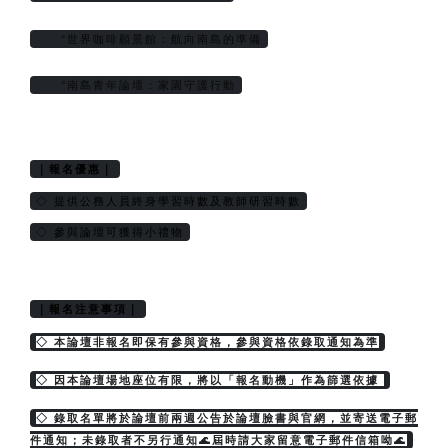
     °世界咖啡願景館：航向南島的準備
     °南島青年論壇：家園守護行動
｜報名優惠｜
◇ 提供公務人員終身學習時數及教師研習時數
◇ 參與論壇可獲得小禮物
｜報名注意事項｜
◇ 本論壇非報名即保有參與資格，參與資格依錄取通知為準
◇ 因本論壇場地座位有限，將以「報名動機」作為篩選依據 
◇ 錄取名單將於論壇前兩週公告於論壇臉書與官網，並寄送電子郵
件通知；未錄取者不另行通知🌊屆時請大家留意電子郵件信箱呦🌊