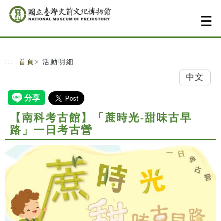
跳到主要內容
網站導覽
:::
首頁
> 活動明細
中文
【南科考古館】「蔗時光-甜味古早
路」一日考古營