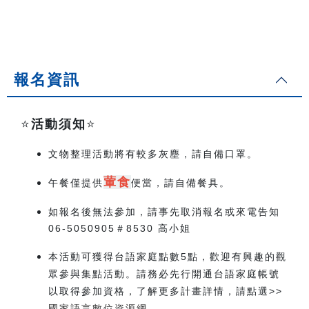
報名資訊
⭐️
活動須知
⭐️
文物整理活動將有較多灰塵，請自備口罩。
葷食
午餐僅提供
便當，請自備餐具。
如報名後無法參加，請事先取消報名或來電告知
06-5050905＃8530 高小姐
本活動可獲得台語家庭點數5點，歡迎有興趣的觀
眾參與集點活動。請務必先行開通台語家庭帳號
以取得參加資格，了解更多計畫詳情，請點選>>
國家語言數位資源網