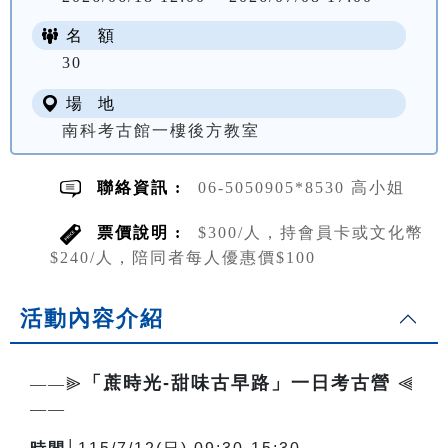
名 額
NT$ 300
30
場 地
南科考古館一樓後方教室
聯絡資訊 :
06-5050905*8530 高小姐
票價說明 :
$300/人，持會員卡或文化幣
$240/人，陪同者每人優惠價$100
活動內容介紹
「蔗時光-甜味古早路」一日考古營
——⫸
⫷
——