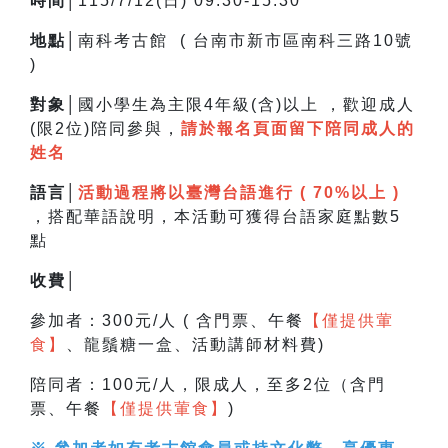
時間│
115/7/12(日) 09:30-15:30
地點│
南科考古館 ( 台南市新市區南科三路10號
)
對象│
國小學生為主限4年級(含)以上 ，
歡迎成人
(限2位)陪同參與，
請於報名頁面留下陪同成人的
姓名
語言│
活動過程將以臺灣台語進行 ( 70%以上 )
，搭配華語說明，
本活動可獲得台語家庭點數5
點
收費│
參加者：300元/人 ( 含門票、午餐
【僅提供葷
食】
、龍鬚糖一盒、活動講師材料費)
陪同者：100元/人，限成人，至多2位（含門
票、午餐
【僅提供葷食】
)