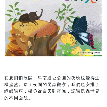
初夏悄悄展開，卑南遺址公園的夜晚也變得生
機盎然。除了夜間的昆蟲觀察，我們也安排了
蝴蝶講座，帶你從白天到夜晚，認識昆蟲世界
的不同面貌。