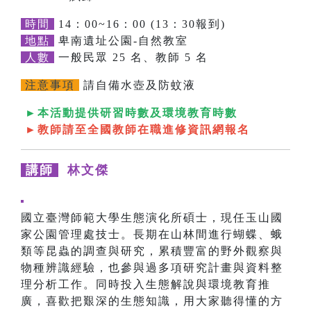
時間
14：00~16：00 (13：30報到)
地點
卑南遺址公園-自然教室
人數
一般民眾 25 名、教師 5 名
注意事項
請自備水壺及防蚊液
►本活動提供研習時數及環境教育時數
►教師請至全國教師在職進修資訊網報名
講師
林文傑
國立臺灣師範大學生態演化所碩士，現任玉山國
家公園管理處技士。長期在山林間進行蝴蝶、蛾
類等昆蟲的調查與研究，累積豐富的野外觀察與
物種辨識經驗，也參與過多項研究計畫與資料整
理分析工作。同時投入生態解說與環境教育推
廣，喜歡把艱深的生態知識，用大家聽得懂的方