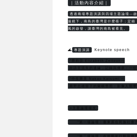
｜活動內容介紹｜
透過兩場專題演講與四場主題論壇—
遠鏡下，南島的臺灣是什麼樣子；定錨
風的啟發，讓臺灣的南島被看見。
🌊
Keynote speech
專題演講
°齊莉莎 Elizabeth Zeitoun—
 在語言流失的邊緣，記錄與傳承：一
°中生勝美 Nakao Katsumi —
 鹿野忠雄留下的蘭嶼舊照：影像人類
⭐主題論壇場次
     °第一場論壇：臺東原住民族社會
     °第二場論壇：在地藝術行動與國