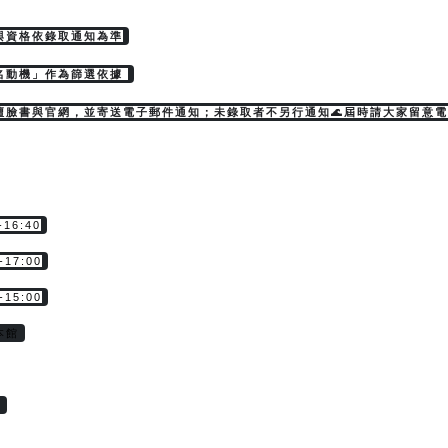
與資格依錄取通知為準
名動機」作為篩選依據 
壇臉書與官網，並寄送電子郵件通知；未錄取者不另行通知🌊屆時請大家留意電
16:40
-17:00
-15:00
本館
心