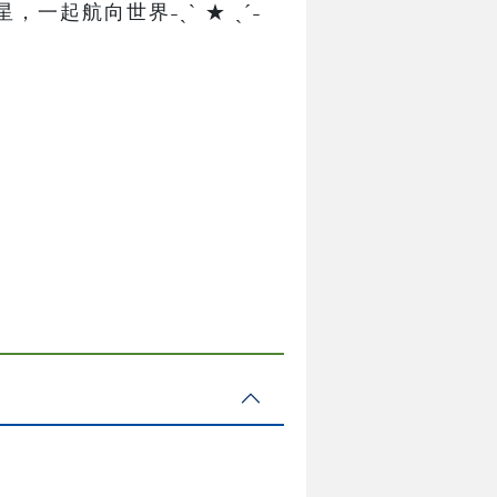
起航向世界˗ˏˋ ★ ˎˊ˗