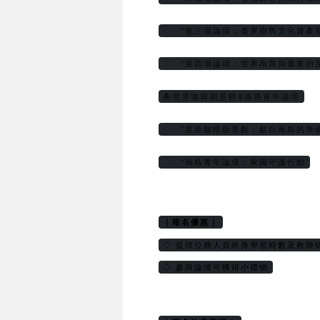
     °第三場論壇：臺東南島文化資
     °第四場論壇：世界南島與臺東的
🏝️世界咖啡願景館&南島青年論壇
     °世界咖啡願景館：航向南島的準
     °南島青年論壇：家園守護行動
｜報名優惠｜
◇ 提供公務人員終身學習時數及教師
◇ 參與論壇可獲得小禮物