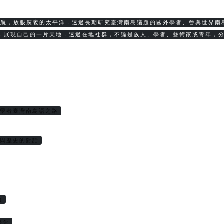
啟航，放眼廣袤的太平洋，透過長期研究臺灣南島議題的國外學者、曾與世界南
，展現自己的一片天地，透過在地社群，不論是族人、學者、藝術家或青年，
位學者臺灣南島語之路
學與歷史的對話
力
際化