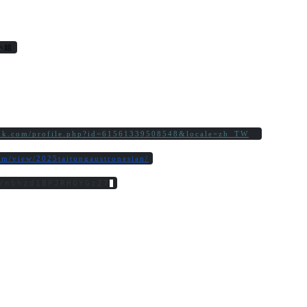
小姐
ook.com/profile.php?id=61561339508548&locale=zh_TW
com/view/2025taitungaustronesian/
/nbhzd1BPJRHQYGzZ7