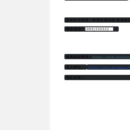
如有任何問題，歡迎來電詢問 助理林
聯絡電話：
(089)336922　
臉書粉絲專頁：
https://www.faceb
官方網站：
https://sites.google.
https://forms.gle
報名表單：