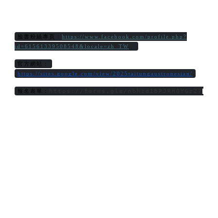
臉書粉絲專頁：
https://www.facebook.com/profile.php?
id=61561339508548&locale=zh_TW
官方網站：
https://sites.google.com/view/2025taitungaustronesian/
https://forms.gle/nbhzd1BPJRHQYGzZ7
報名表單：