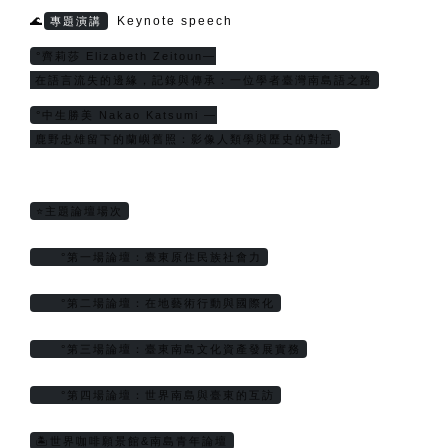
🌊
Keynote speech
專題演講
°齊莉莎 Elizabeth Zeitoun—
 在語言流失的邊緣，記錄與傳承：一位學者臺灣南島語之路
°中生勝美 Nakao Katsumi —
 鹿野忠雄留下的蘭嶼舊照：影像人類學與歷史的對話
⭐主題論壇場次
     °第一場論壇：臺東原住民族社會力
     °第二場論壇：在地藝術行動與國際化
     °第三場論壇：臺東南島文化資產發展實務
     °第四場論壇：世界南島與臺東的互訪
🏝️世界咖啡願景館&南島青年論壇