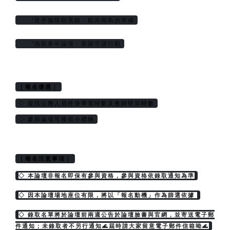
     °世界咖啡願景館：航向南島的準備
     °南島青年論壇：家園守護行動
｜報名優惠｜
◇ 提供公務人員終身學習時數及教師研習時數
◇ 參與論壇可獲得小禮物
｜報名注意事項｜
◇ 本論壇非報名即保有參與資格，參與資格依錄取通知為準
◇ 因本論壇場地座位有限，將以「報名動機」作為篩選依據 
◇ 錄取名單將於論壇前兩週公告於論壇臉書與官網，並寄送電子郵
件通知；未錄取者不另行通知🌊屆時請大家留意電子郵件信箱呦🌊