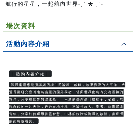
航行的星星，一起航向世界˗ˏˋ ★ ˎˊ˗
場次資料
活動內容介紹
｜活動內容介紹｜
透過兩場專題演講與四場主題論壇—啟航，放眼廣袤的太平洋，透
過長期研究臺灣南島議題的國外學者、曾與世界南島有交流經驗的
夥伴，分享在世界的望遠鏡下，南島的臺灣是什麼樣子；定錨，展
現自己的一片天地，透過在地社群，不論是族人、學者、藝術家或
青年，分享如何運用祖靈智慧、山林的餽贈或海風的啟發，讓臺灣
的南島被看見。