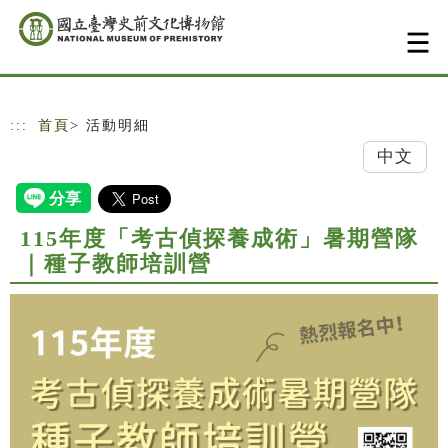
跳到主要內容
網站導覽
:::
首頁
> 活動明細
中文
115年度「考古偵探養成術」暑期營隊
｜種子教師培訓營