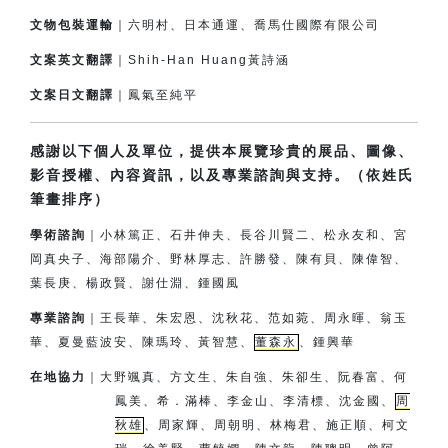
文物包裝運輸
｜六明村、日本通運、喬馬仕國際有限公司
文案英文翻譯
｜Shih-Han Huang黃詩涵
文案日文翻譯
｜鳳氣至純平
感謝以下個人及單位，提供本展覽珍貴的展品、圖像、
影音授權、內容資訊，以及專業諮詢與支持。（依姓氏
筆畫排序）
學術諮詢
｜小林篤正、石井伸夫、長谷川賢二、松永友和、宮
岡真央子、
海部陽介、
野林厚志、許勝發、陳有貝、陳偉智、
葉長庚、楊政賢、
謝仕淵、鍾國風
專業諮詢
｜王長華、朱宏恩、沈秋花、范如菀、周永暉、翁玉
華、夏曼藍波安、
陳瑪玲、黃智慧、
董森永
、鍾興華
在地協力
｜
大野颯真、方文生、朱自強、朱卻生、阮春富、何
鳳美、希．滿棒、
李金山、李清標、沈金國、
周
秋雄
、周家輝、周朝明、林梅君、
施正順、柯文