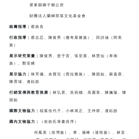
屏東縣獅子鄉公所
財團法人蘭嶼部落文化基金會
統籌指導
｜蔡政良
行政指導
｜蔡志忍、陳俊男（撒奇萊雅族）、田詩涵（阿美
族）
展示研究策畫
｜陳俊男、曾于宣、張至善、林慧仙（卑南
族）、鄭安睎
展示協力
｜林芳儀、余寶兒（西拉雅族）、陳韻如、蘇嘉蓉、
陳霈璿、邊鈺皓
行銷宣傳與教育推廣
｜林弘君、吳宛穗、高麗英、陳姵璇、陳
韻如
國際文物協力
｜
稲
葉佳代子、小林篤正、王仲群、邊鈺皓
國內文物協力
｜（依姓氏筆畫排序）
何鳳美（排灣族）、希．滿棒（達悟族）、林宜