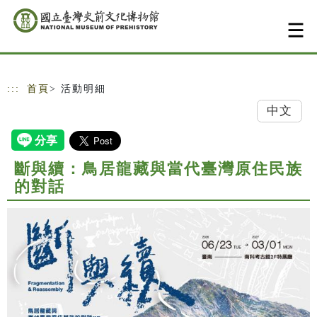
跳到主要內容
網站導覽
:::
首頁
> 活動明細
中文
斷與續：鳥居龍藏與當代臺灣原住民族
的對話