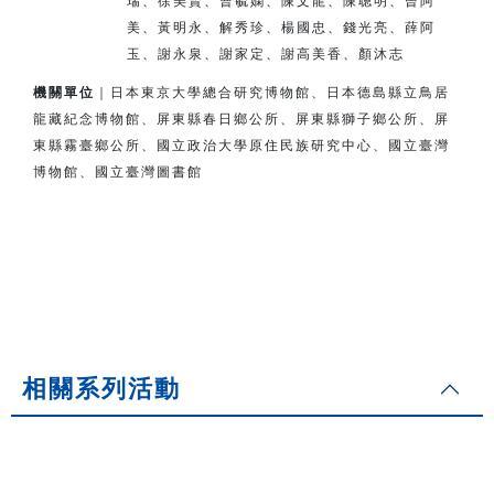
瑞、徐美賢、曹毓嫻、陳文龍、陳聰明、曾阿
美、
黃明永、解秀珍、楊國忠、錢光亮、薛阿
玉、謝永泉、謝家定、
謝高美香、顏沐志
機關單位
｜日本東京大學總合研究博物館、日本德島縣立鳥居
龍藏紀念博物館、
屏東縣春日鄉公所、屏東縣獅子鄉公所、
屏
東縣霧臺鄉公所、
國立政治大學原住民族研究中心、國立臺灣
博物館、國立臺灣圖書館
相關系列活動