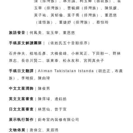
潔（排灣族）、
林芳誠、柯玉卿（魯凱族）、翁
玉華（排灣族）、
曹毓嫻（排灣族）、
陳筑媛、
黃子祐、黃郁倫、
葉子喬（排灣族）、董恩慈
（達悟族）、
董婕妤（排灣族）、
蔡怡玲
族語發音
｜何鳳美、翁玉華、董恩慈
手稿原文解讀團隊
｜（依姓氏五十音順排序）
石井伸夫、植地岳彥、大橋俊雄、小林篤正、下田順一、
野林
厚志、長谷川賢二、坂東泰、松永友和、宮岡真央子
手稿日文翻譯
｜Aliman Takistalan Istanda（胡忠正，布農
族）、李翊媗、陳由瑋
中文文案潤飾
｜陳俊男
英文文案審查
｜陳霈璿、邊鈺皓
日文文案審查
｜林慧仙、曾于宣
展示執行製作
｜鉅奇室內裝修有限公司
文物佈展
｜唐偉立、黃眉琇