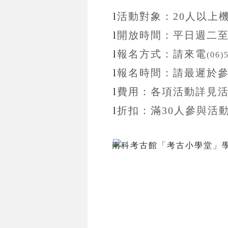
l
活動對象：20
人以上
l
開放
時間：
平日週二
l
報名方式：
請來電
(06)
l
報名
時間：
請最遲於
l
費用：各項活動詳見
l
折扣
：滿30
人參與活