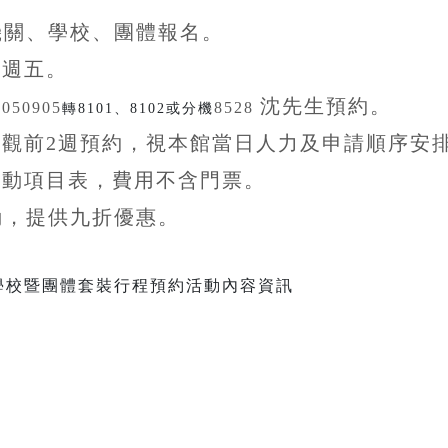
機關、學校、團體
報名。
至
週五。
沈先生
預約。
5050905
8528
轉8101、8102或分機
參觀前
2
週預約，視本館當日人力及申請順序安
活動項目表，費用不含
門票。
動，提供九折
優惠
。