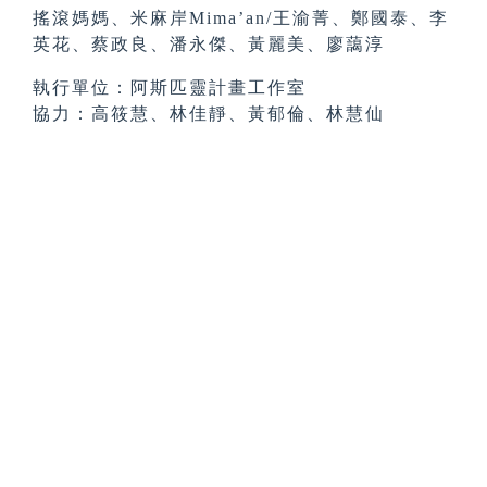
搖滾媽媽、米麻岸Mima’an/王渝菁、鄭國泰、李
英花、蔡政良、潘永傑、黃麗美、廖藹淳
執行單位：阿斯匹靈計畫工作室
協力：高筱慧、林佳靜、黃郁倫、林慧仙