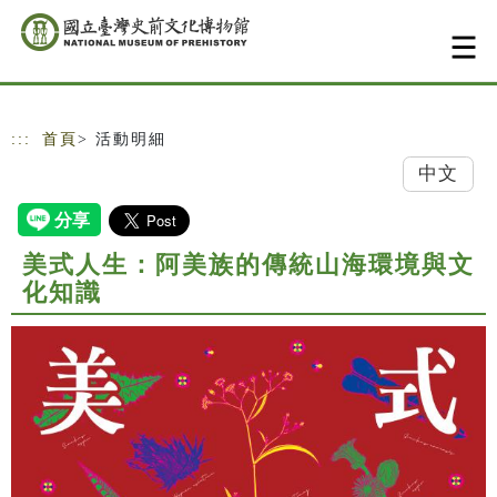
跳到主要內容
網站導覽
:::
首頁
> 活動明細
中文
美式人生：阿美族的傳統山海環境與文
化知識