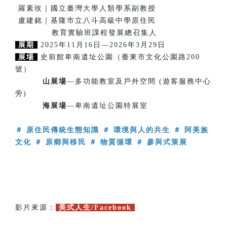
羅素玫｜國立臺灣大學人類學系副教授
盧建銘｜基隆市立八斗高級中學原住民
教育實驗班課程發展總召集人
展期
2025年11月16日—2026年3月29日
展場
史前館卑南遺址公園（臺東市文化公園路200
號）
山展場
—多功能教室及戶外空間 (遊客服務中心
旁)
海展場
—卑南遺址公園特展室
＃ 原住民傳統生態知識 ＃ 環境與人的共生 ＃ 阿美族
文化 ＃ 原鄉與移民 ＃ 物質循環 ＃ 參與式策展
影片來源：
美式人生/Facebook