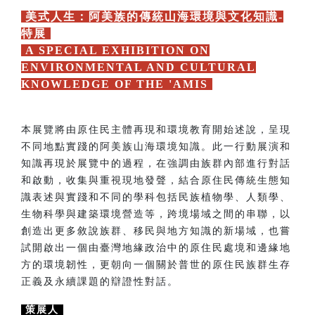
美式人生：阿美族的傳統山海環境與文化知識-
特展
A SPECIAL EXHIBITION ON
ENVIRONMENTAL AND CULTURAL
KNOWLEDGE OF THE 'AMIS
本展覽將由原住民主體再現和環境教育開始述說，呈現
不同地點實踐的阿美族山海環境知識。此一行動展演和
知識再現於展覽中的過程，在強調由族群內部進行對話
和啟動，收集與重視現地發聲，結合原住民傳統生態知
識表述與實踐和不同的學科包括民族植物學、人類學、
生物科學與建築環境營造等，跨境場域之間的串聯，以
創造出更多敘說族群、移民與地方知識的新場域，也嘗
試開啟出一個由臺灣地緣政治中的原住民處境和邊緣地
方的環境韌性，更朝向一個關於普世的原住民族群生存
正義及永續課題的辯證性對話。
策展人