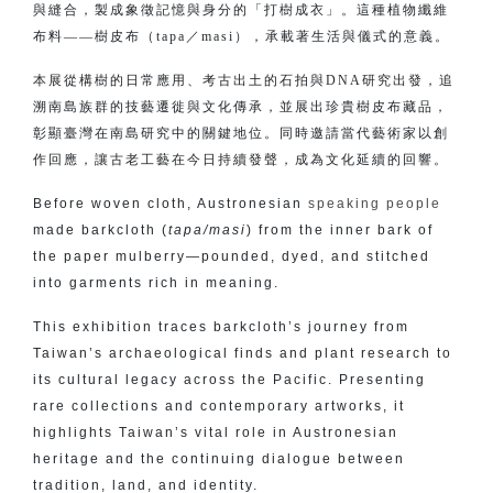
與縫合，製成象徵記憶與身分的「打樹成衣」。這種植物纖維
布料——樹皮布（tapa／masi），承載著生活與儀式的意義。
本展從構樹的日常應用、考古出土的石拍與DNA研究出發，追
溯南島族群的技藝遷徙與文化傳承，並展出珍貴樹皮布藏品，
彰顯臺灣在南島研究中的關鍵地位。同時邀請當代藝術家以創
作回應，讓古老工藝在今日持續發聲，成為文化延續的回響。
Before woven cloth, Austronesian
speaking people
made barkcloth (
tapa/masi
) from the inner bark of
the paper mulberry—pounded, dyed, and stitched
into garments rich in meaning.
This exhibition traces barkcloth’s journey from
Taiwan’s archaeological finds and plant research to
its cultural legacy across the Pacific. Presenting
rare collections and contemporary artworks, it
highlights Taiwan’s vital role in Austronesian
heritage and the continuing dialogue between
tradition, land, and identity.