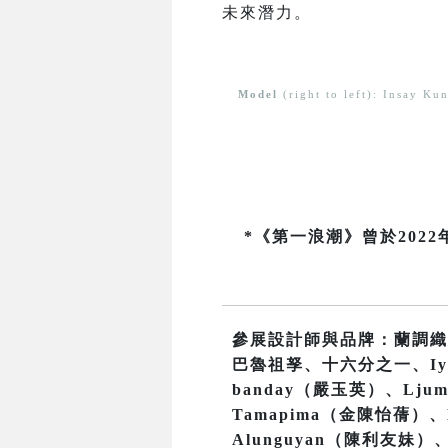
未來潛力。
Model
(right to left): Insay K
*《第一浪潮》曾於20
參展設計師與品牌：蘭調織
巴魯祖孥、十六分之一、Iyas
banday（嚴玉英）、Ljum
Tamapima（金陳怡蒨）、H
Alunguyan（陳利友妹）、