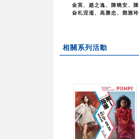
金英、趙之逸、陳曉安、陳
旮札涅灆、高勝忠、鄧雅玲
相關系列活動