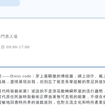
廳門票入場
 09:00-17:00
——Dress code：穿上最驕傲的傳統服，綁上頭巾、
風格，盡情展現自我，但別忘了留意長輩提醒的禁忌與規
當代時裝藝術展》述說的不是浪花般轉瞬即逝的流行趨勢
當代原住民族時裝藝術正釋放著無可忽視的能量，不僅在
靈敏地回應時尚界的遊戲規則，也對主流文化和時尚產業