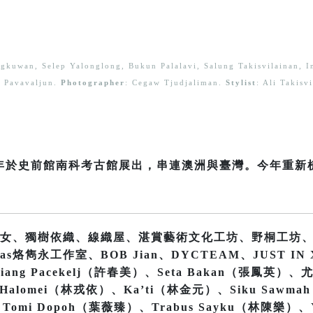
ungkuwan, Selep Yalonglong, Bukun Palalavi, Salung Takisvilainan, I
Pavavaljun.
Photographer
: Cegaw Tjudjaliman.
Stylist
: Ali Takis
22年於史前館南科考古館展出，串連澳洲與臺灣。今年重
女、獨樹依織、線織屋、湛賞藝術文化工坊、野桐工坊
烙雋永工作室、BOB Jian、DYCTEAM、JUST IN X
iang Pacekelj（許春美）、Seta Bakan（張鳳英）、
alomei（林戎依）、Ka’ti（林金元）、Siku Sawma
Tomi Dopoh（葉薇臻）、Trabus Sayku（林陳樂）、