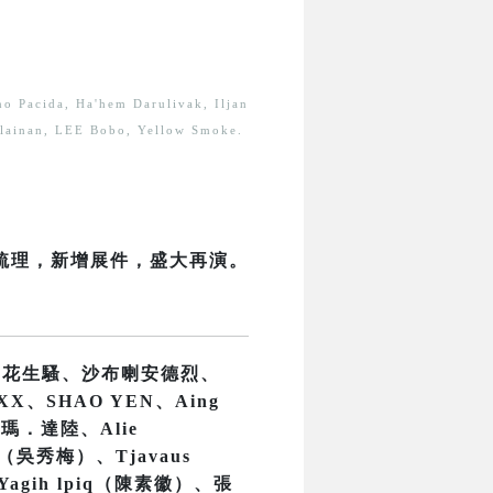
no Pacida, Ha'hem Darulivak, Iljan
vilainan, LEE Bobo, Yellow Smoke.
新梳理，新增展件，盛大再演。
、花生騷、沙布喇安德烈、
X、SHAO YEN、Aing
尤瑪．達陸、Alie
h（吳秀梅）、Tjavaus
Yagih lpiq（陳素徽）、張