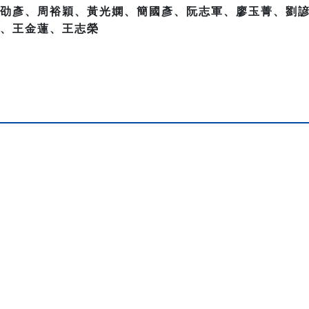
劭彥、周裕穎、黃光嫻、簡國彥、阮志軍、廖玉菁、劉
、王金蓮、王志榮