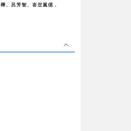
諺樺、呂芳智、峇岦嵐偲．