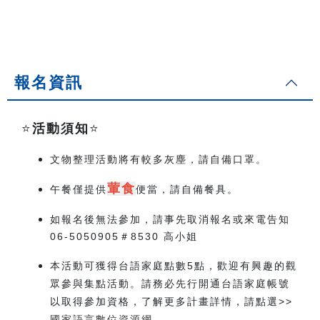
報名資訊
⭐️
活動須知
⭐️
文物整理活動將有較多灰塵，請自備口罩。
葷食
午餐僅提供
便當，請自備餐具。
如報名後無法參加，請事先取消報名或來電告知
06-5050905＃8530 高小姐
本活動可獲得台語家庭點數5點，歡迎有興趣的觀
眾參與集點活動。請務必先行開通台語家庭帳號
以取得參加資格，了解更多計畫詳情，請點選>>
國家語言數位資源網