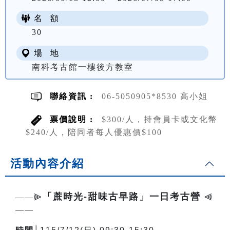
名 額
NT$ 300
30
場 地
南科考古館一樓後方教室
聯絡資訊 :
06-5050905*8530 高小姐
票價說明 :
$300/人，持會員卡或文化幣
$240/人，陪同者每人優惠價$100
活動內容介紹
「蔗時光-甜味古早路」一日考古營
——⫸
⫷
——