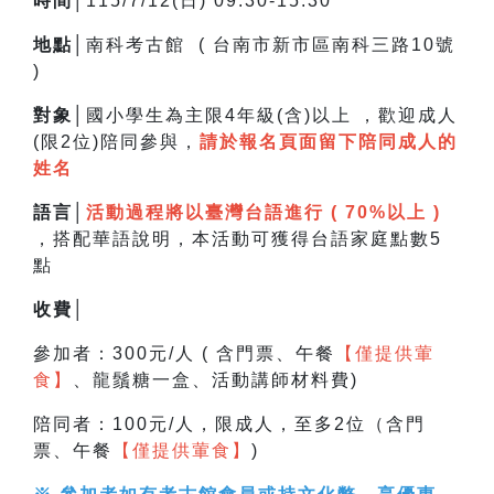
時間│
115/7/12(日) 09:30-15:30
地點│
南科考古館 ( 台南市新市區南科三路10號
)
對象│
國小學生為主限4年級(含)以上 ，
歡迎成人
(限2位)陪同參與，
請於報名頁面留下陪同成人的
姓名
語言│
活動過程將以臺灣台語進行 ( 70%以上 )
，搭配華語說明，
本活動可獲得台語家庭點數5
點
收費│
參加者：300元/人 ( 含門票、午餐
【僅提供葷
食】
、龍鬚糖一盒、活動講師材料費)
陪同者：100元/人，限成人，至多2位（含門
票、午餐
【僅提供葷食】
)