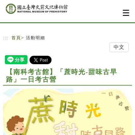
跳到主要內容
網站導覽
:::
首頁
> 活動明細
中文
【南科考古館】「蔗時光-甜味古早
路」一日考古營