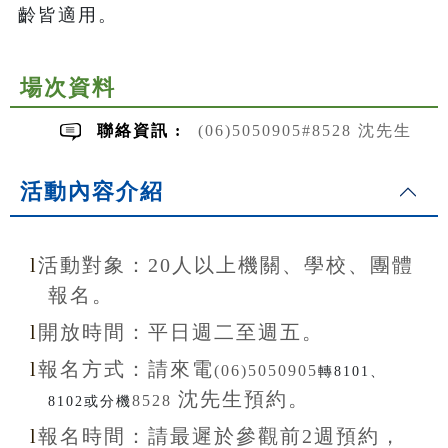
齡皆適用。
場次資料
聯絡資訊 :
(06)5050905#8528 沈先生
活動內容介紹
l
活動對象：20
人以上機關、學校、團體
報名。
l
開放
時間：
平日週二至
週五。
l
報名方式：
請來電
(06)5050905
轉8101、
沈先生
預約。
8528
8102或分機
l
報名
時間：
請最遲於參觀前
2
週預約，