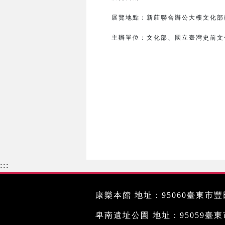
展覽地點：新莊聯合辦公大樓文化部藝
主辦單位：
文化部、
國立臺灣史前文
:::
康樂本館 地址：95060臺東市豐田
卑南遺址公園 地址：95059臺東市文