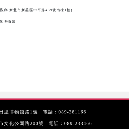
廊(新北市新莊區中平路439號南棟1樓)
化博物館
里博物館路1號 | 電話：089-381166
化公園路200號 | 電話：089-233466